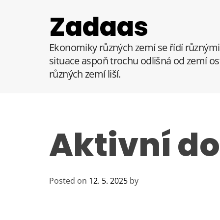
S
Zadaas
k
i
p
Ekonomiky různých zemí se řídí různými 
t
situace aspoň trochu odlišná od zemí ost
o
různých zemí liší.
c
o
n
t
e
Aktivní d
n
t
Posted on
12. 5. 2025
by