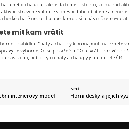
tu nebo chalupu, tak se dá téměř jistě říci, že má rád akti
kto aktivně strávené volno je v dnešní době oblíbené a není 
a hezké chatě nebo chalupě, kterou si u nás můžete vybrat.
ete mít kam vrátit
výbornou nabídku.
Chaty a chalupy k pronajmutí
naleznete v 
ýpravy. Je výborné, že se pokaždé můžete vrátit do svého p
ou naši zemi, neboť tyto chaty a chalupy jsou po celé ČR.
Next:
ební interiérový model
Horní desky a jejich v