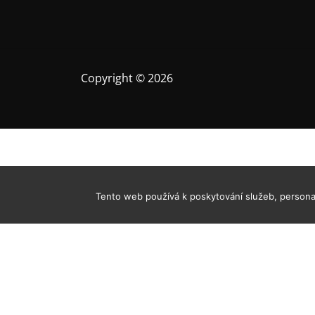
e
p
r
o
p
Copyright © 2026
ř
í
s
p
ě
v
e
Tento web používá k poskytování služeb, personal
k