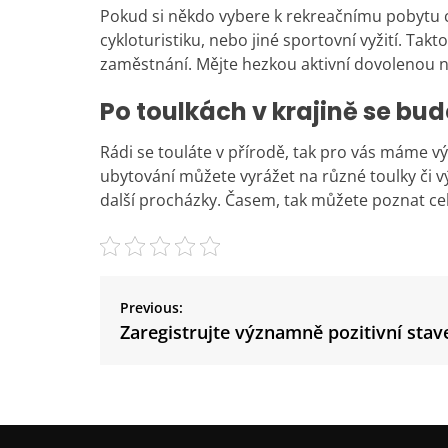
Pokud si někdo vybere k rekreačnímu pobytu cha
cykloturistiku, nebo jiné sportovní vyžití. Ta
zaměstnání. Mějte hezkou aktivní dovolenou n
Po toulkách v krajině se bud
Rádi se touláte v přírodě, tak pro vás máme 
ubytování můžete vyrážet na různé toulky či v
další procházky. Časem, tak můžete poznat cel
N
a
Previous:
v
Zaregistrujte významně pozitivní stav
i
g
a
c