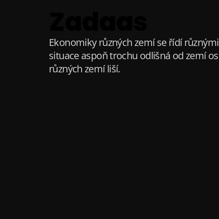
S
Zadaas
k
i
p
Ekonomiky různých zemí se řídí různými 
t
situace aspoň trochu odlišná od zemí ost
o
různých zemí liší.
c
o
n
t
e
n
t