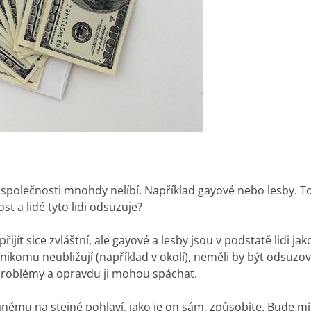
se společnosti mnohdy nelíbí. Například gayové nebo lesby. 
st a lidé tyto lidi odsuzuje?
ít sice zvláštní, ale gayové a lesby jsou v podstatě lidi jako
nikomu neubližují (například v okolí), neměli by být odsuzo
problémy a opravdu ji mohou spáchat.
nému na stejné pohlaví, jako je on sám, způsobíte. Bude mí