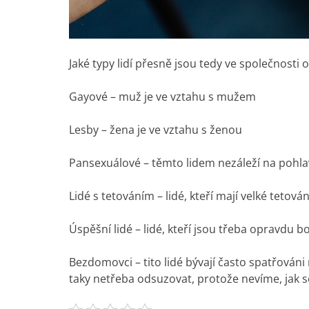
Jaké typy lidí přesně jsou tedy ve společnosti
Gayové – muž je ve vztahu s mužem
Lesby – žena je ve vztahu s ženou
Pansexuálové – těmto lidem nezáleží na pohlav
Lidé s tetováním – lidé, kteří mají velké teto
Úspěšní lidé – lidé, kteří jsou třeba opravdu b
Bezdomovci – tito lidé bývají často spatřováni 
taky netřeba odsuzovat, protože nevíme, jak se 