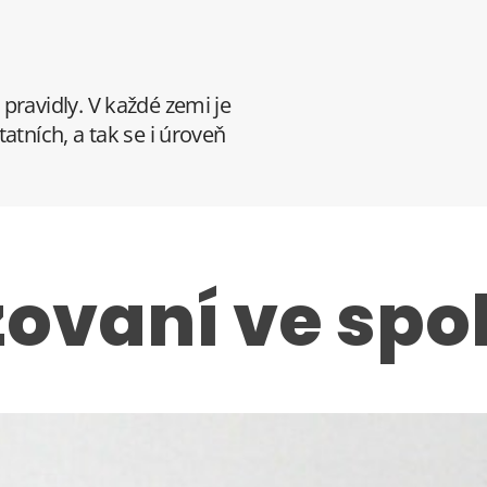
pravidly. V každé zemi je
atních, a tak se i úroveň
zovaní ve spo