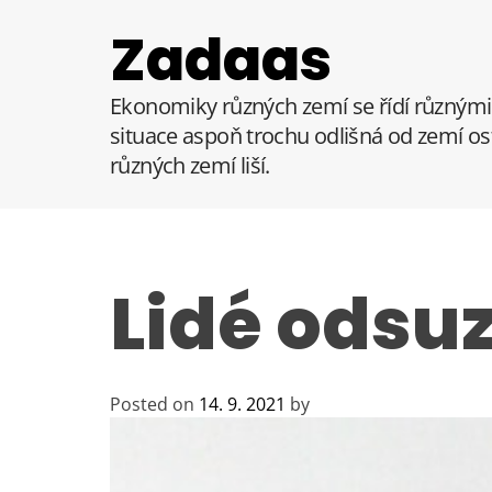
S
Zadaas
k
i
p
Ekonomiky různých zemí se řídí různými 
t
situace aspoň trochu odlišná od zemí ost
o
různých zemí liší.
c
o
n
t
e
Lidé odsu
n
t
Posted on
14. 9. 2021
by