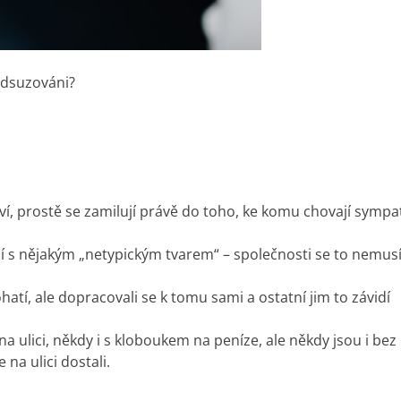
 odsuzováni?
í, prostě se zamilují právě do toho, ke komu chovají sympa
vání s nějakým „netypickým tvarem“ – společnosti se to nemu
ohatí, ale dopracovali se k tomu sami a ostatní jim to závidí
na ulici, někdy i s kloboukem na peníze, ale někdy jsou i bez
na ulici dostali.