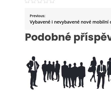
N
a
Previous:
v
Vybavené i nevybavené nové mobilní
i
Podobné příspě
g
a
c
e
p
r
o
p
ř
í
s
p
ě