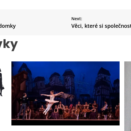
Next:
 domky
Věci, které si společnos
vky