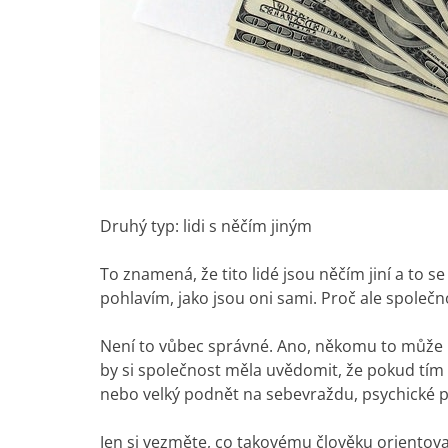
Druhý typ: lidi s něčím jiným
To znamená, že tito lidé jsou něčím jiní a to 
pohlavím, jako jsou oni sami. Proč ale společno
Není to vůbec správné. Ano, někomu to může přij
by si společnost měla uvědomit, že pokud tím 
nebo velký podnět na sebevraždu, psychické 
Jen si vezměte, co takovému člověku orientova