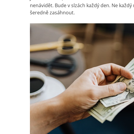
nenávidět. Bude v slzách každý den. Ne každý můž
šeredně zasáhnout.