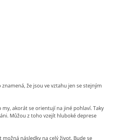
To znamená, že jsou ve vztahu jen se stejným
 my, akorát se orientují na jiné pohlaví. Taky
váni. Můžou z toho vzejít hluboké deprese
t možná následky na celý život. Bude se