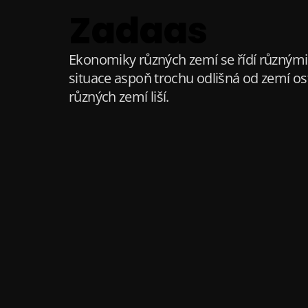
S
Zadaas
k
i
p
Ekonomiky různých zemí se řídí různými 
t
situace aspoň trochu odlišná od zemí ost
o
různých zemí liší.
c
o
n
t
e
n
t