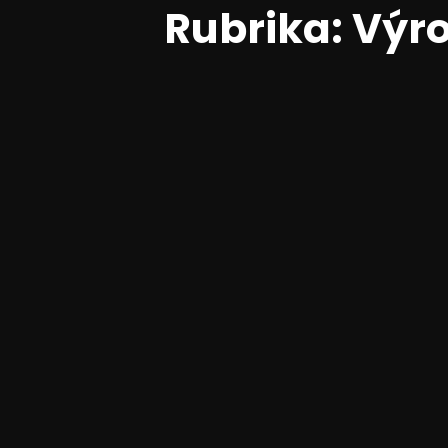
Rubrika:
Výr