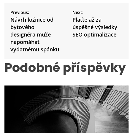
N
a
Previous:
Next:
v
Návrh ložnice od
Plaťte až za
i
bytového
úspěšné výsledky
g
designéra může
SEO optimalizace
a
napomáhat
c
vydatnému spánku
e
p
Podobné příspěvky
r
o
p
ř
í
s
p
ě
v