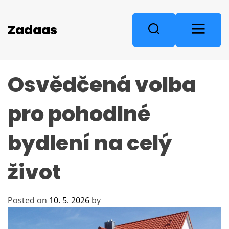
S
k
M
Zadaas
S
i
e
e
p
n
a
t
u
r
o
Osvědčená volba
c
c
o
h
n
pro pohodlné
t
e
bydlení na celý
n
t
život
Posted on
10. 5. 2026
by