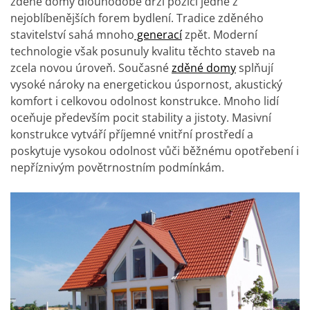
zděné domy dlouhodobě drží pozici jedné z
nejoblíbenějších forem bydlení. Tradice zděného
stavitelství sahá mnoho
generací
zpět. Moderní
technologie však posunuly kvalitu těchto staveb na
zcela novou úroveň. Současné
zděné domy
splňují
vysoké nároky na energetickou úspornost, akustický
komfort i celkovou odolnost konstrukce.
Mnoho lidí
oceňuje především pocit stability a jistoty. Masivní
konstrukce vytváří příjemné vnitřní prostředí a
poskytuje vysokou odolnost vůči běžnému opotřebení i
nepříznivým povětrnostním podmínkám.