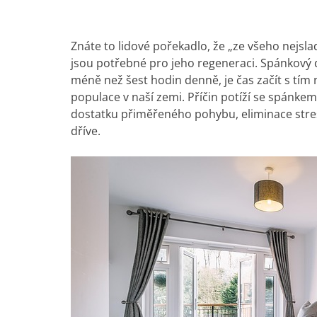
Znáte to lidové pořekadlo, že „ze všeho nejsla
jsou potřebné pro jeho regeneraci. Spánkový d
méně než šest hodin denně, je čas začít s tím n
populace v naší zemi. Příčin potíží se spánke
dostatku přiměřeného pohybu, eliminace stresu
dříve.