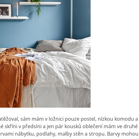
zatěžoval, sám mám v ložnici pouze postel, nízkou komodu a 
né skříni v předsíni a jen pár kousků oblečení mám ve druh
rvami nábytku, podlahy, malby stěn a stropu. Barvy mohou l