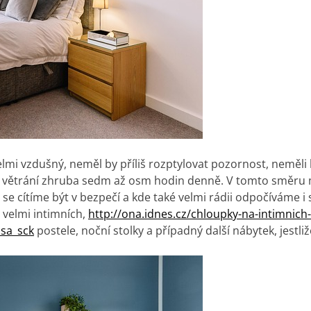
velmi vzdušný, neměl by příliš rozptylovat pozornost, neměli
m větrání zhruba sedm až osm hodin denně. V tomto směru m
se cítíme být v bezpečí a kde také velmi rádii odpočíváme 
 velmi intimních,
http://ona.idnes.cz/chloupky-na-intimnic
sa_sck
postele, noční stolky a případný další nábytek, jestli