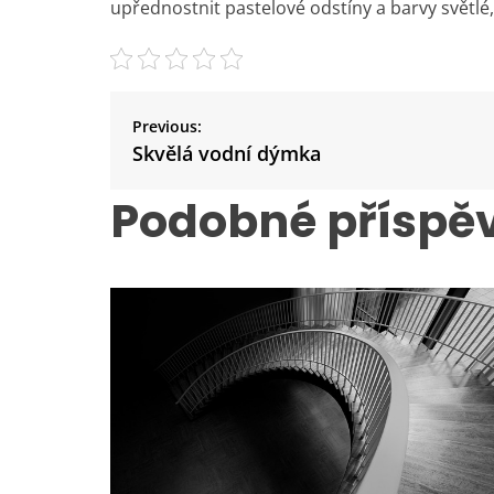
upřednostnit pastelové odstíny a barvy světl
N
a
Previous:
v
Skvělá vodní dýmka
i
Podobné příspě
g
a
c
e
p
r
o
p
ř
í
s