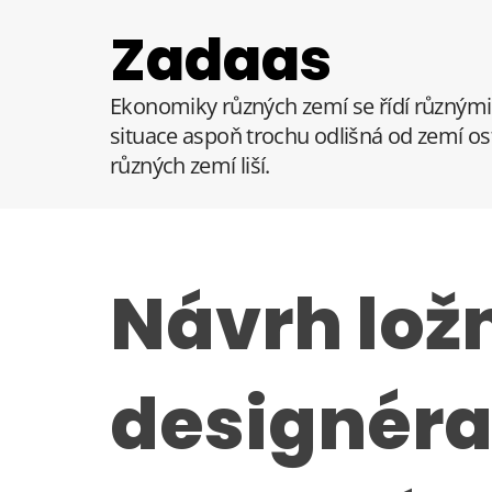
S
Zadaas
k
i
p
Ekonomiky různých zemí se řídí různými 
t
situace aspoň trochu odlišná od zemí ost
o
různých zemí liší.
c
o
n
t
e
Návrh lož
n
t
designér