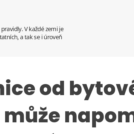
pravidly. V každé zemi je
atních, a tak se i úroveň
nice od byto
a může napo