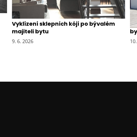
Vyklízení sklepních kójí po bývalém
Os
majiteli bytu
by
9. 6. 2026
10.