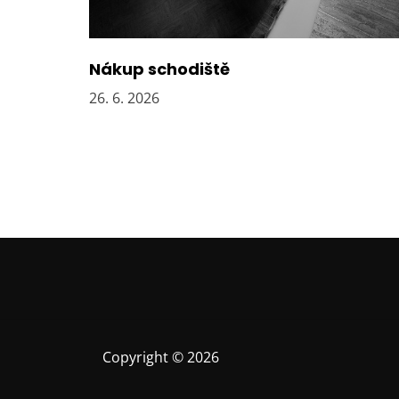
p
ě
v
e
Nákup schodiště
k
26. 6. 2026
Copyright © 2026