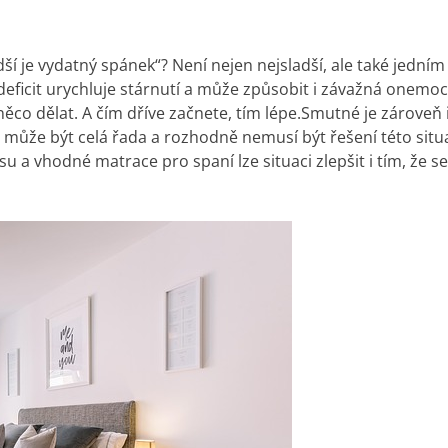
dší je vydatný spánek“? Není nejen nejsladší, ale také jedním
eficit urychluje stárnutí a může způsobit i závažná onemocn
ěco dělat. A čím dříve začnete, tím lépe.
Smutné je zároveň i
m může být celá řada a rozhodně nemusí být řešení této sit
 a vhodné matrace pro spaní lze situaci zlepšit i tím, že s