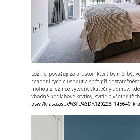
Ložnici považuji za prostor, který by měl být 
schopni rychle usnout a spát při dostatečné
mohou z ložnice vytvořit skutečný domov, kde 
vhodné podlahové krytiny, svítidla včetně těch
psw-/krasa.aspx%3Fc%3DA120223_145640_kra