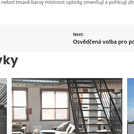
é, neboť tmavé barvy místnost opticky zmenšují a pohlcují 
Next:
Osvědčená volba pro po
vky