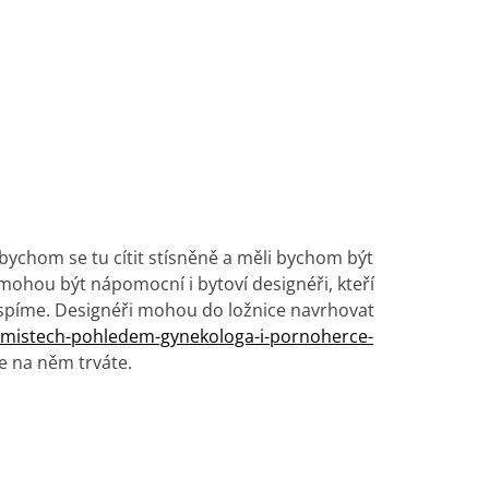
 bychom se tu cítit stísněně a měli bychom být
ohou být nápomocní i bytoví designéři, kteří
i spíme. Designéři mohou do ložnice navrhovat
h-mistech-pohledem-gynekologa-i-pornoherce-
že na něm trváte.