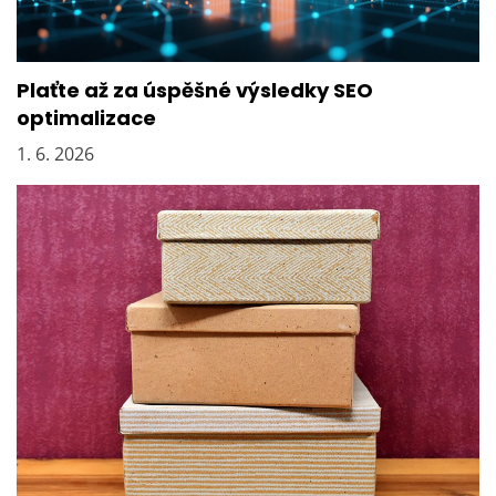
ě
v
e
k
Plaťte až za úspěšné výsledky SEO
optimalizace
1. 6. 2026
Stěhování do vyšších pater bez výtahu