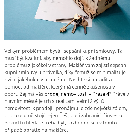
Velkým problémem bývá i sepsání kupní smlouvy. Ta
musí být kvalitní, aby nemohlo dojít k žádnému
problému z jakékoliv strany. Makléř vám zajistí sepsání
kupní smlouvy u právníka, díky čemuž se minimalizuje
riziko jakéhokoliv problému. Nechte si poradit a
pomoct od makléře, který má cenné zkušenosti v
oboru.
Zajímá vás
prodej nemovitostí v Praze 4
? Právě v
hlavním městě je trh s realitami velmi živý. O
nemovitosti k prodeji i pronájmu je zde největší zájem,
protože o ně stojí nejen Češi, ale i zahraniční investoři.
Pokud tu hledáte třeba byt, rozhodně se i v tomto
případě obraťte na makléře.