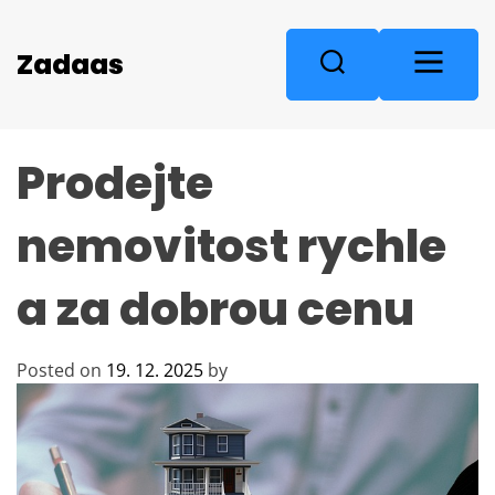
S
k
M
Zadaas
S
i
e
e
p
n
a
t
u
r
o
Prodejte
c
c
o
h
n
nemovitost rychle
t
e
a za dobrou cenu
n
t
Posted on
19. 12. 2025
by