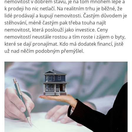
nemovitost v dobrém stavu, je na tom mnohem lépe a
k prodeji ho nic netlačí.
Na realitním trhu je běžné, že
lidé prodávají a kupují nemovitosti. Častým důvodem je
stěhování, méně častým pak třeba touha najít
nemovitost, která poslouží jako investice. Ceny
nemovitostí neustále rostou a tím roste i zájem o byty,
které se dají pronajímat. Kdo má dodatek financí, jistě
už nad něčím podobným přemýšlel.