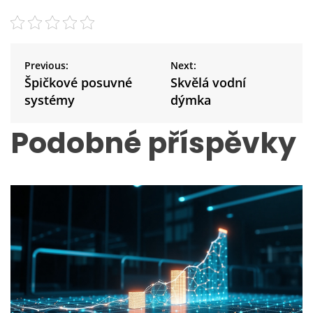
N
a
Previous:
Next:
v
Špičkové posuvné
Skvělá vodní
i
systémy
dýmka
g
a
Podobné příspěvky
c
e
p
r
o
p
ř
í
s
p