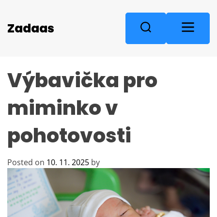
S
k
M
Zadaas
S
i
e
e
p
n
a
t
u
r
o
Výbavička pro
c
c
o
h
n
miminko v
t
e
pohotovosti
n
t
Posted on
10. 11. 2025
by