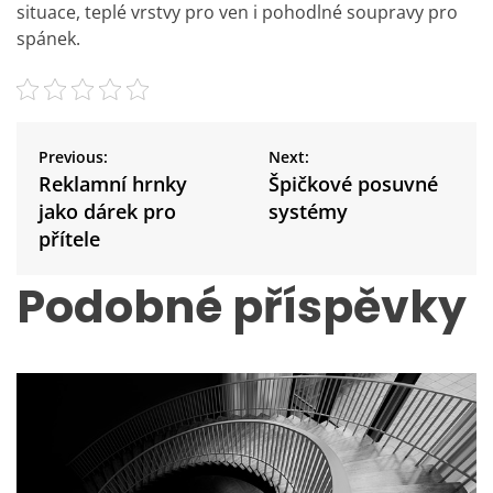
situace, teplé vrstvy pro ven i pohodlné soupravy pro
spánek.
N
a
Previous:
Next:
v
Reklamní hrnky
Špičkové posuvné
i
jako dárek pro
systémy
g
přítele
a
c
Podobné příspěvky
e
p
r
o
p
ř
í