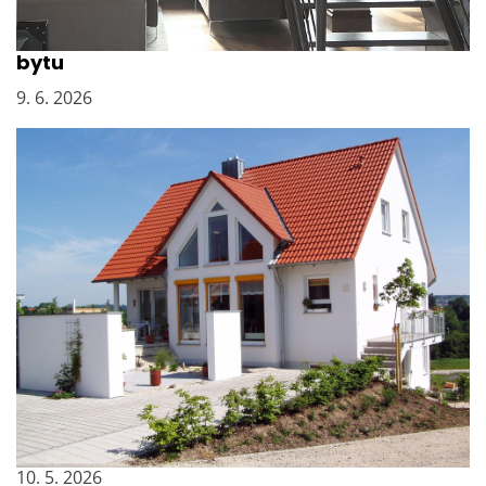
Vyklízení sklepních kójí po bývalém majiteli
bytu
9. 6. 2026
Osvědčená volba pro pohodlné bydlení na
celý život
10. 5. 2026