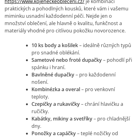
https://www.kojeneckeobleceni.cz/
je kombinací
praktických a pohodlných kousků, které vám i vašemu
miminku usnadní každodenní péči. Nejde jen o
množství oblečení, ale hlavně o kvalitu, funkčnost a
materiály vhodné pro citlivou pokožku novorozence.
10 ks body a košilek
– ideálně různých typů
pro snadné oblékání.
Sametové nebo froté dupačky
– pohodlí při
spánku i hraní.
Bavlněné dupačky
– pro každodenní
nošení.
Kombinézka a overal
– pro venkovní
teploty.
Czepičky a rukavičky
– chrání hlavičku a
ručičky.
Kabátky, mikiny a svetříky
– pro chladnější
dny.
Ponožky a capáčky
– teplé nožičky od