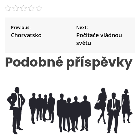
N
a
Previous:
Next:
v
Chorvatsko
Počítače vládnou
i
světu
g
a
Podobné příspěvky
c
e
p
r
o
p
ř
í
s
p