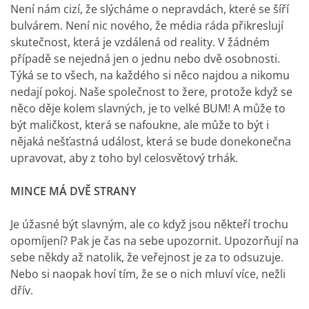
Není nám cizí, že slýcháme o nepravdách, které se šíří
bulvárem. Není nic nového, že média ráda přikreslují
skutečnost, která je vzdálená od reality. V žádném
případě se nejedná jen o jednu nebo dvě osobnosti.
Týká se to všech, na každého si něco najdou a nikomu
nedají pokoj. Naše společnost to žere, protože když se
něco děje kolem slavných, je to velké BUM! A může to
být maličkost, která se nafoukne, ale může to být i
nějaká nešťastná událost, která se bude donekonečna
upravovat, aby z toho byl celosvětový trhák.
MINCE MÁ DVĚ STRANY
Je úžasné být slavným, ale co když jsou někteří trochu
opomíjení? Pak je čas na sebe upozornit. Upozorňují na
sebe někdy až natolik, že veřejnost je za to odsuzuje.
Nebo si naopak hoví tím, že se o nich mluví více, nežli
dřív.