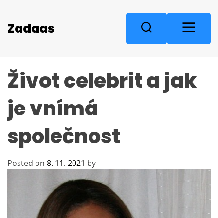
S
k
M
Zadaas
S
i
e
e
p
n
a
t
u
r
o
Život celebrit a jak
c
c
o
h
n
je vnímá
t
e
společnost
n
t
Posted on
8. 11. 2021
by