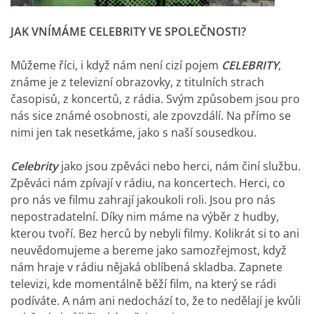
JAK VNÍMÁME CELEBRITY VE SPOLEČNOSTI?
Můžeme říci, i když nám není cizí pojem
CELEBRITY
,
známe je z televizní obrazovky, z titulních strach
časopisů, z koncertů, z rádia. Svým způsobem jsou pro
nás sice známé osobnosti, ale zpovzdálí. Na přímo se
nimi jen tak nesetkáme, jako s naší sousedkou.
Celebrity
jako jsou zpěváci nebo herci, nám činí službu.
Zpěváci nám zpívají v rádiu, na koncertech. Herci, co
pro nás ve filmu zahrají jakoukoli roli. Jsou pro nás
nepostradatelní. Díky nim máme na výběr z hudby,
kterou tvoří. Bez herců by nebyli filmy. Kolikrát si to ani
neuvědomujeme a bereme jako samozřejmost, když
nám hraje v rádiu nějaká oblíbená skladba. Zapnete
televizi, kde momentálně běží film, na který se rádi
podíváte. A nám ani nedochází to, že to nedělají je kvůli