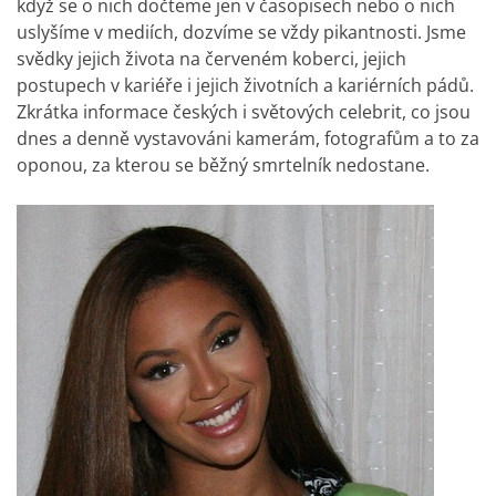
když se o nich dočteme jen v časopisech nebo o nich
uslyšíme v mediích, dozvíme se vždy pikantnosti. Jsme
svědky jejich života na červeném koberci, jejich
postupech v kariéře i jejich životních a kariérních pádů.
Zkrátka informace českých i světových celebrit, co jsou
dnes a denně vystavováni kamerám, fotografům a to za
oponou, za kterou se běžný smrtelník nedostane.