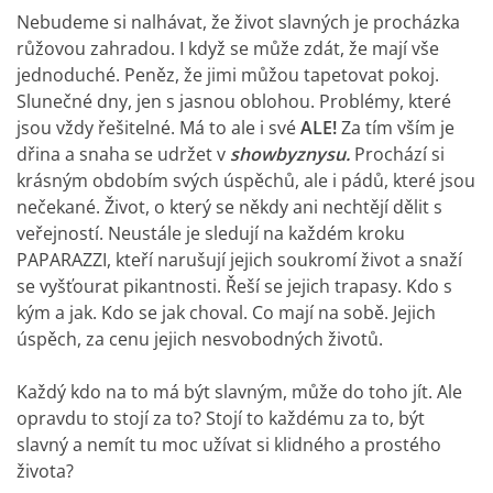
Nebudeme si nalhávat, že život slavných je procházka
růžovou zahradou. I když se může zdát, že mají vše
jednoduché. Peněz, že jimi můžou tapetovat pokoj.
Slunečné dny, jen s jasnou oblohou. Problémy, které
jsou vždy řešitelné. Má to ale i své
ALE!
Za tím vším je
dřina a snaha se udržet v
showbyznysu.
Prochází si
krásným obdobím svých úspěchů, ale i pádů, které jsou
nečekané. Život, o který se někdy ani nechtějí dělit s
veřejností. Neustále je sledují na každém kroku
PAPARAZZI, kteří narušují jejich soukromí život a snaží
se vyšťourat pikantnosti. Řeší se jejich trapasy. Kdo s
kým a jak. Kdo se jak choval. Co mají na sobě. Jejich
úspěch, za cenu jejich nesvobodných životů.
Každý kdo na to má být slavným, může do toho jít. Ale
opravdu to stojí za to? Stojí to každému za to, být
slavný a nemít tu moc užívat si klidného a prostého
života?