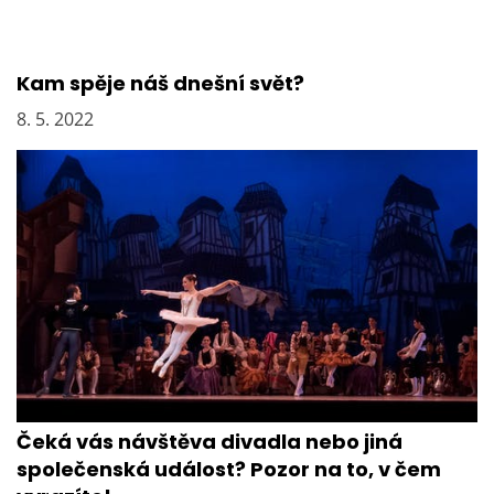
ě
v
e
k
Kam spěje náš dnešní svět?
8. 5. 2022
Čeká vás návštěva divadla nebo jiná
společenská událost? Pozor na to, v čem