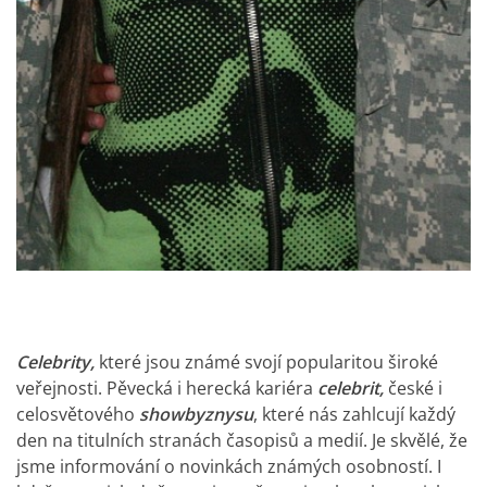
Celebrity,
které jsou známé svojí popularitou široké
veřejnosti. Pěvecká i herecká kariéra
celebrit,
české i
celosvětového
showbyznysu
, které nás zahlcují každý
den na titulních stranách časopisů a medií. Je skvělé, že
jsme informování o novinkách známých osobností. I