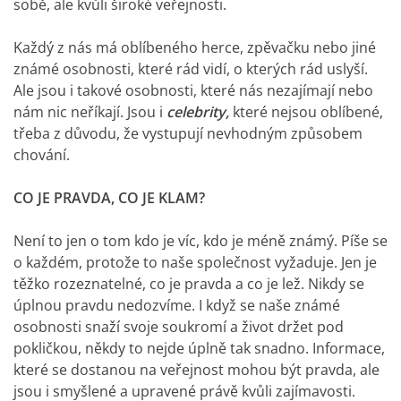
sobě, ale kvůli široké veřejnosti.
Každý z nás má oblíbeného herce, zpěvačku nebo jiné
známé osobnosti, které rád vidí, o kterých rád uslyší.
Ale jsou i takové osobnosti, které nás nezajímají nebo
nám nic neříkají. Jsou i
celebrity,
které nejsou oblíbené,
třeba z důvodu, že vystupují nevhodným způsobem
chování.
CO JE PRAVDA, CO JE KLAM?
Není to jen o tom kdo je víc, kdo je méně známý. Píše se
o každém, protože to naše společnost vyžaduje. Jen je
těžko rozeznatelné, co je pravda a co je lež. Nikdy se
úplnou pravdu nedozvíme. I když se naše známé
osobnosti snaží svoje soukromí a život držet pod
pokličkou, někdy to nejde úplně tak snadno. Informace,
které se dostanou na veřejnost mohou být pravda, ale
jsou i smyšlené a upravené právě kvůli zajímavosti.