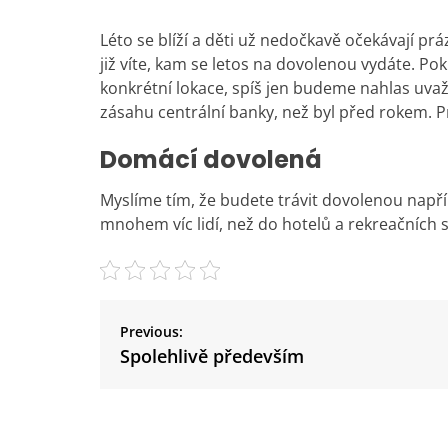
Léto se blíží a děti už nedočkavě očekávají prá
již víte, kam se letos na dovolenou vydáte. 
konkrétní lokace, spíš jen budeme nahlas uvaž
zásahu centrální banky, než byl před rokem. P
Domácí dovolená
Myslíme tím, že budete trávit dovolenou např
mnohem víc lidí, než do hotelů a rekreačních 
N
a
Previous:
v
Spolehlivě především
i
g
a