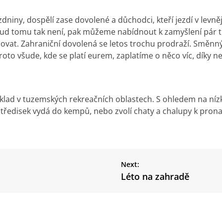
zdniny, dospělí zase dovolené a důchodci, kteří jezdí v levněj
Pokud tomu tak není, pak můžeme nabídnout k zamyšlení pá
ovat. Zahraniční dovolená se letos trochu prodraží. Směnný
roto všude, kde se platí eurem, zaplatíme o něco víc, díky 
íklad v tuzemských rekreačních oblastech. S ohledem na ní
středisek vydá do kempů, nebo zvolí
chaty a chalupy k pron
Next:
Léto na zahradě