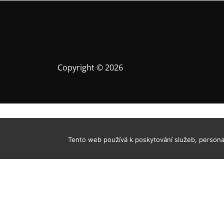
c
e
p
r
o
p
Copyright © 2026
ř
í
s
p
ě
v
Tento web používá k poskytování služeb, personal
e
k