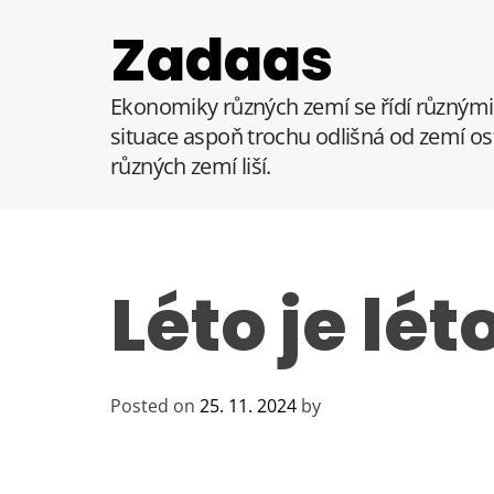
S
Zadaas
k
i
p
Ekonomiky různých zemí se řídí různými 
t
situace aspoň trochu odlišná od zemí ost
o
různých zemí liší.
c
o
n
t
e
Léto je lét
n
t
Posted on
25. 11. 2024
by