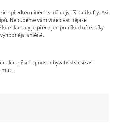
ších předtermínech si už nejspíš balí kufry. Asi
r tipů. Nebudeme vám vnucovat nějaké
 kurs koruny je přece jen poněkud níže, díky
nevýhodnější směně.
zkou koupěschopnost obyvatelstva se asi
ajmutí
.