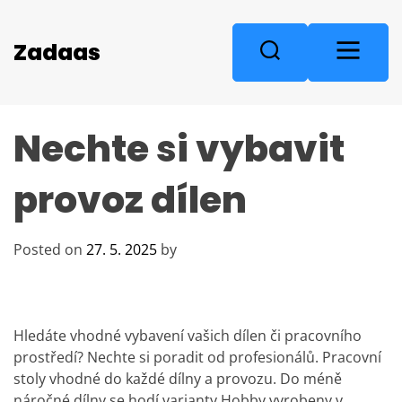
S
k
M
Zadaas
S
i
e
e
p
n
a
t
u
r
o
Nechte si vybavit
c
c
o
h
n
provoz dílen
t
e
n
Posted on
27. 5. 2025
by
t
Hledáte vhodné vybavení vašich dílen či pracovního
prostředí? Nechte si poradit od profesionálů.
Pracovní
stoly
vhodné do každé dílny a provozu. Do méně
náročné dílny se hodí varianty Hobby vyrobeny v