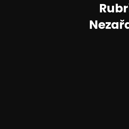
Rubr
Nezař