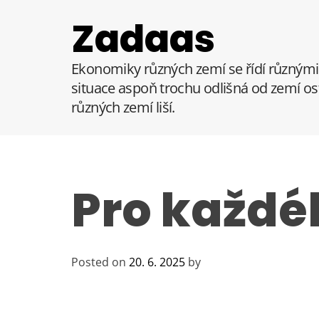
S
Zadaas
k
i
p
Ekonomiky různých zemí se řídí různými 
t
situace aspoň trochu odlišná od zemí ost
o
různých zemí liší.
c
o
n
t
e
Pro každé
n
t
Posted on
20. 6. 2025
by