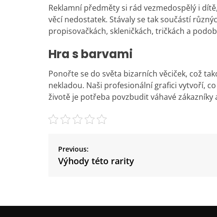
Reklamní předměty
si rád vezmedospělý i dítě
věcí nedostatek. Stávaly se tak součástí různýc
propisovačkách, skleničkách, tričkách a podob
Hra s barvami
Ponořte se do světa bizarních věciček, což tak
nekladou. Naši profesionální grafici vytvoří, c
životě je potřeba povzbudit váhavé zákazníky a
N
a
Previous:
v
Výhody této rarity
i
g
a
c