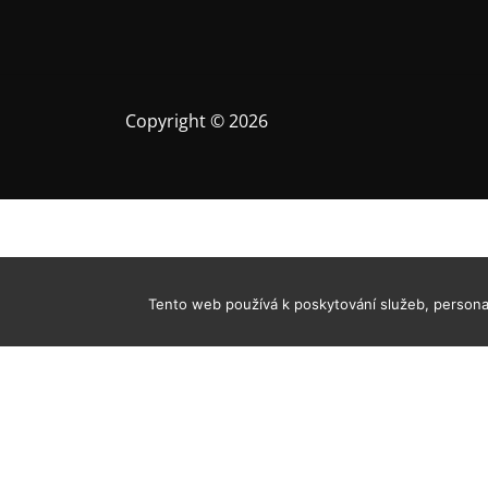
e
p
r
o
p
Copyright © 2026
ř
í
s
p
ě
v
e
Tento web používá k poskytování služeb, personal
k