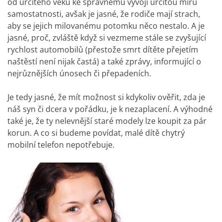
od určitého věku ke správnému vývoji určitou míru
samostatnosti, avšak je jasné, že rodiče mají strach,
aby se jejich milovanému potomku něco nestalo. A je
jasné, proč, zvláště když si vezmeme stále se zvyšující
rychlost automobilů (přestože smrt dítěte přejetím
naštěstí není nijak častá) a také zprávy, informující o
nejrůznějších únosech či přepadeních.
Je tedy jasné, že mít možnost si kdykoliv ověřit, zda je
náš syn či dcera v pořádku, je k nezaplacení. A výhodné
také je, že ty nelevnější staré modely lze koupit za pár
korun. A co si budeme povídat, malé dítě chytrý
mobilní telefon nepotřebuje.