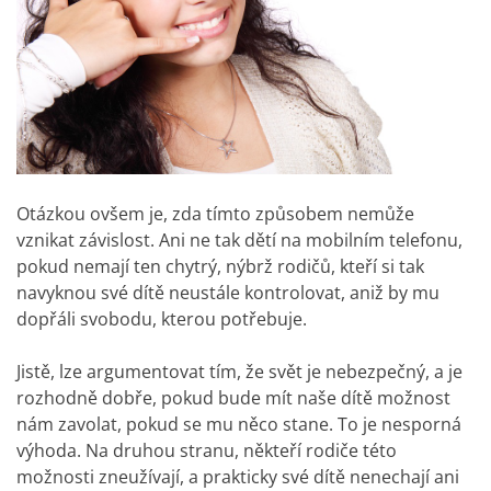
Otázkou ovšem je, zda tímto způsobem nemůže
vznikat závislost. Ani ne tak dětí na mobilním telefonu,
pokud nemají ten chytrý, nýbrž rodičů, kteří si tak
navyknou své dítě neustále kontrolovat, aniž by mu
dopřáli svobodu, kterou potřebuje.
Jistě, lze argumentovat tím, že svět je nebezpečný, a je
rozhodně dobře, pokud bude mít naše dítě možnost
nám zavolat, pokud se mu něco stane. To je nesporná
výhoda. Na druhou stranu, někteří rodiče této
možnosti zneužívají, a prakticky své dítě nenechají ani