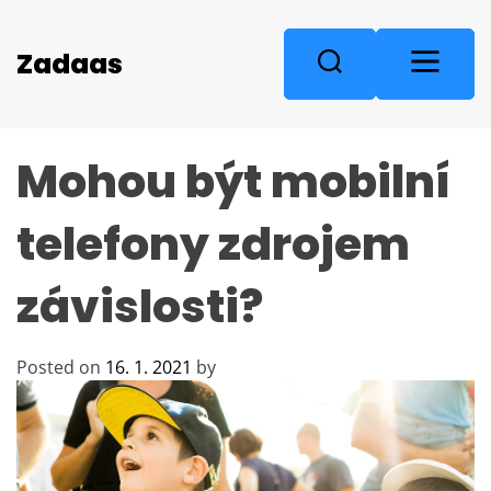
S
k
M
Zadaas
S
i
e
e
p
n
a
t
u
r
o
Mohou být mobilní
c
c
o
h
n
telefony zdrojem
t
e
závislosti?
n
t
Posted on
16. 1. 2021
by