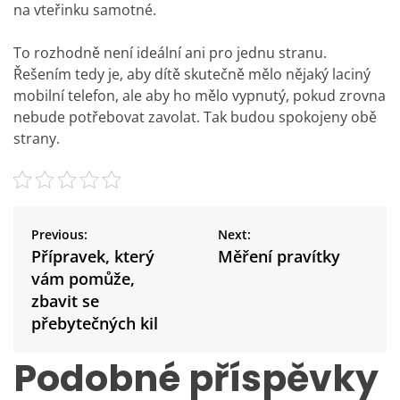
na vteřinku samotné.
To rozhodně není ideální ani pro jednu stranu.
Řešením tedy je, aby dítě skutečně mělo nějaký laciný
mobilní telefon, ale aby ho mělo vypnutý, pokud zrovna
nebude potřebovat zavolat. Tak budou spokojeny obě
strany.
N
a
Previous:
Next:
v
Přípravek, který
Měření pravítky
i
vám pomůže,
g
zbavit se
a
přebytečných kil
c
e
Podobné příspěvky
p