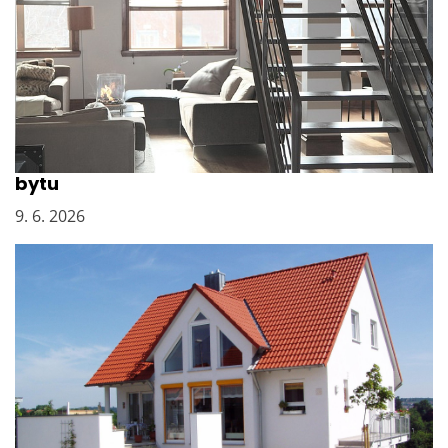
Vyklízení sklepních kójí po bývalém majiteli
bytu
9. 6. 2026