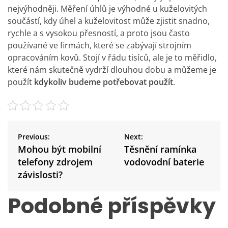
nejvýhodněji. Měření úhlů je výhodné u kuželovitých
součástí, kdy úhel a kuželovitost může zjistit snadno,
rychle a s vysokou přesností, a proto jsou často
používané ve firmách, které se zabývají strojním
opracováním kovů. Stojí v řádu tisíců, ale je to měřidlo,
které nám skutečně vydrží dlouhou dobu a můžeme je
použít
kdykoliv budeme potřebovat použít
.
N
a
Previous:
Next:
v
Mohou být mobilní
Těsnění ramínka
i
telefony zdrojem
vodovodní baterie
g
závislosti?
a
c
Podobné příspěvky
e
p