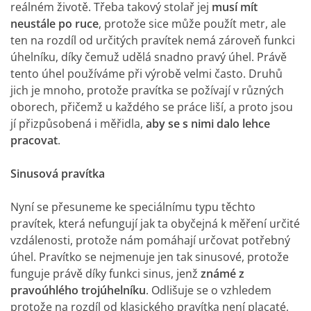
reálném životě. Třeba takový stolař jej
musí mít
neustále po ruce
, protože sice může použít metr, ale
ten na rozdíl od určitých pravítek nemá zároveň funkci
úhelníku, díky čemuž udělá snadno pravý úhel. Právě
tento úhel používáme při výrobě velmi často. Druhů
jich je mnoho, protože pravítka se požívají v různých
oborech, přičemž u každého se práce liší, a proto jsou
jí přizpůsobená i měřidla,
aby se s nimi dalo lehce
pracovat
.
Sinusová pravítka
Nyní se přesuneme ke speciálnímu typu těchto
pravítek, která nefungují jak ta obyčejná k měření určité
vzdálenosti, protože nám pomáhají určovat potřebný
úhel. Pravítko se nejmenuje jen tak sinusové, protože
funguje právě díky funkci sinus, jenž
známé z
pravoúhlého trojúhelníku
. Odlišuje se o vzhledem
protože na rozdíl od klasického pravítka není placaté,