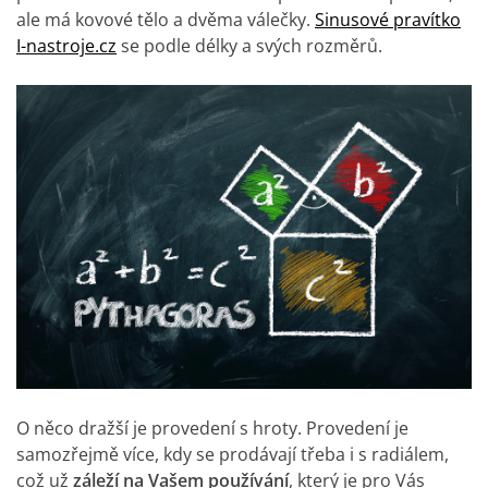
ale má kovové tělo a dvěma válečky.
Sinusové pravítko
I-nastroje.cz
se podle délky a svých rozměrů.
O něco dražší je provedení s hroty. Provedení je
samozřejmě více, kdy se prodávají třeba i s radiálem,
což už
záleží na Vašem používání
, který je pro Vás