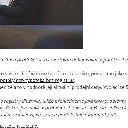
nančních produktů a to americkou nebankovní hypotékou be
pro vás a slibují vám nízkou úrokovou míru, podobnou jako v
poteky.net/hypoteka-bez-registru/
.
 peníze a to v hodnotě její aktuální prodejní ceny. Vyplácí se 
 registry dlužníků, takže přehlédneme jakékoliv problémy, kte
my. Pokud jste navíc v problémech tak tím spíš vám velice 
inanční problémy, které se u podnikatelů mohou objevit.