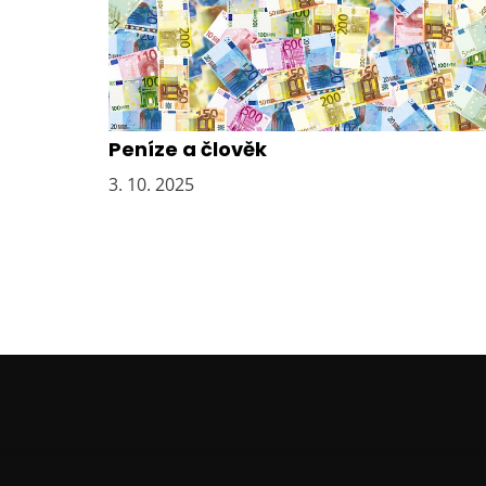
í
s
p
ě
v
e
Peníze a člověk
k
3. 10. 2025