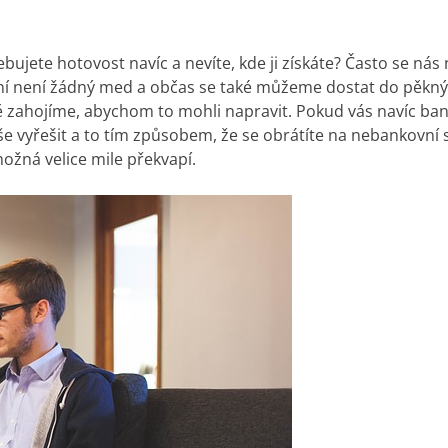
ujete hotovost navíc a nevíte, kde ji získáte? Často se nás
kání není žádný med a občas se také můžeme dostat do pěkný
ně zahojíme, abychom to mohli napravit. Pokud vás navíc ba
e vyřešit a to tím způsobem, že se obrátíte na nebankovní s
ožná velice mile překvapí.