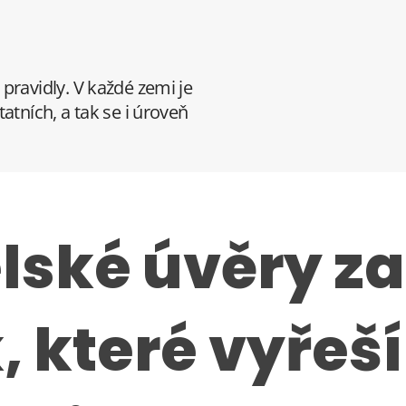
pravidly. V každé zemi je
atních, a tak se i úroveň
lské úvěry za
 které vyřeš