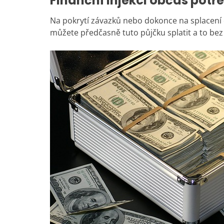
Finanční injekci občas potř
Na pokrytí závazků nebo dokonce na splacení e
můžete předčasně tuto půjčku splatit a to bez 