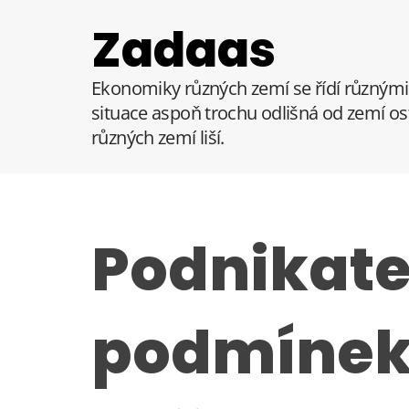
S
Zadaas
k
i
p
Ekonomiky různých zemí se řídí různými 
t
situace aspoň trochu odlišná od zemí ost
o
různých zemí liší.
c
o
n
t
e
Podnikate
n
t
podmínek,