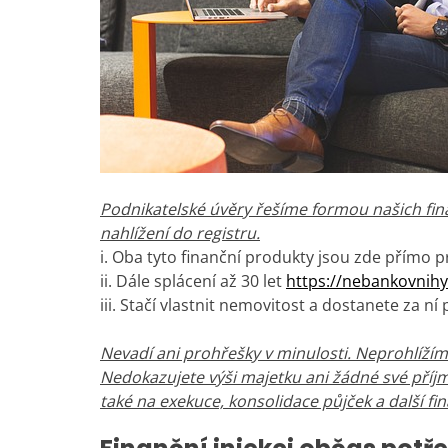
Podnikatelské úvěry řešíme formou našich fi
nahlížení do registru.
i. Oba tyto finanční produkty jsou zde přímo 
ii. Dále splácení až 30 let
https://nebankovnihy
iii. Stačí vlastnit nemovitost a dostanete za ní
Nevadí ani prohřešky v minulosti. Neprohlížíme
Nedokazujete výši majetku ani žádné své příj
také na exekuce, konsolidace půjček a další f