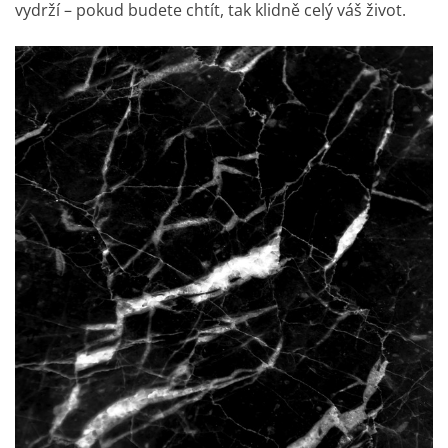
vydrží – pokud budete chtít, tak klidně celý váš život.