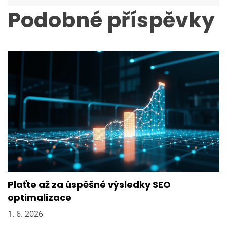
a
c
Podobné příspěvky
e
p
r
o
p
ř
í
s
p
ě
v
e
k
Plaťte až za úspěšné výsledky SEO
optimalizace
1. 6. 2026