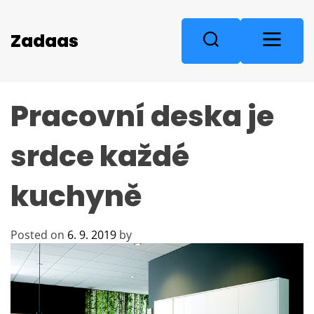
S
k
M
Zadaas
S
i
e
e
p
n
a
t
u
r
o
Pracovní deska je
c
c
o
h
n
srdce každé
t
e
kuchyně
n
t
Posted on
6. 9. 2019
by