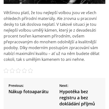
Většinou platí, že tou nejlepší volbou jsou ve všech
ohledech přírodní materiály. Ale zrovna u pracovní
desky to tak doslova neplatí. V takové situaci je tou
nejlepší volbou umělý kámen, který je z devadesáti
procent tvořen kamenem přírodním, ovšem
přepracovaným do mnohem odolnější a kvalitnější
podoby. Díky moderním postupům zpracování vám
nabízí maximální kvalitu – ať už na něm budete dělat
cokoli, tak s umělým kamenem to ani nehne.
N
a
Previous:
Next:
v
Nákup fotoaparátu
Hypotéka bez
i
registru a bez
g
dokládání příjmů