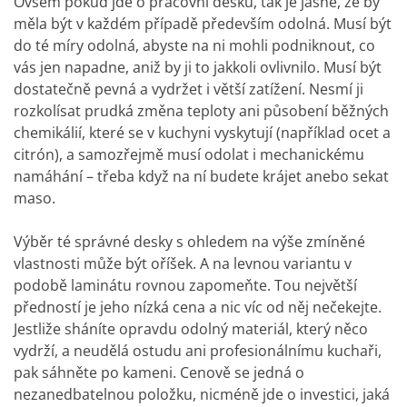
Ovšem pokud jde o pracovní desku, tak je jasné, že by
měla být v každém případě především odolná. Musí být
do té míry odolná, abyste na ni mohli podniknout, co
vás jen napadne, aniž by ji to jakkoli ovlivnilo. Musí být
dostatečně pevná a vydržet i větší zatížení. Nesmí ji
rozkolísat prudká změna teploty ani působení běžných
chemikálií, které se v kuchyni vyskytují (například ocet a
citrón), a samozřejmě musí odolat i mechanickému
namáhání – třeba když na ní budete krájet anebo sekat
maso.
Výběr té správné desky s ohledem na výše zmíněné
vlastnosti může být oříšek. A na levnou variantu v
podobě laminátu rovnou zapomeňte. Tou největší
předností je jeho nízká cena a nic víc od něj nečekejte.
Jestliže sháníte opravdu odolný materiál, který něco
vydrží, a neudělá ostudu ani profesionálnímu kuchaři,
pak sáhněte po kameni. Cenově se jedná o
nezanedbatelnou položku, nicméně jde o investici, jaká