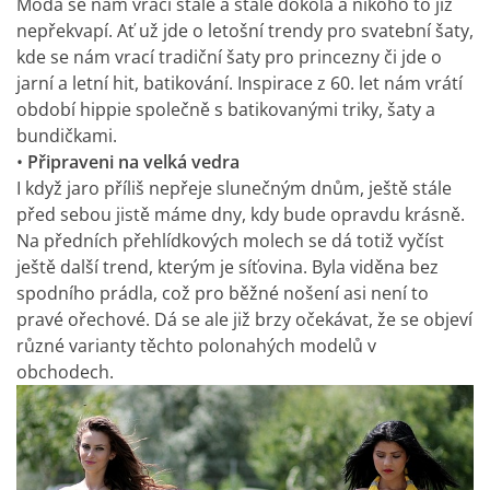
Móda se nám vrací stále a stále dokola a nikoho to již
nepřekvapí. Ať už jde o letošní trendy pro svatební šaty,
kde se nám vrací tradiční šaty pro princezny či jde o
jarní a letní hit, batikování. Inspirace z 60. let nám vrátí
období hippie společně s batikovanými triky, šaty a
bundičkami.
•
Připraveni na velká vedra
I když jaro příliš nepřeje slunečným dnům, ještě stále
před sebou jistě máme dny, kdy bude opravdu krásně.
Na předních přehlídkových molech se dá totiž vyčíst
ještě další trend, kterým je síťovina. Byla viděna bez
spodního prádla, což pro běžné nošení asi není to
pravé ořechové. Dá se ale již brzy očekávat, že se objeví
různé varianty těchto polonahých modelů v
obchodech.