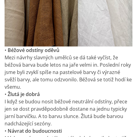
•
Béžové odstíny oděvů
Mezi návrhy slavných umělců se dá také vyčíst, že
béžová barva bude letos na jaře velmi in. Poslední roky
jsme byli zvyklí spíše na pastelové barvy či výrazné
svěží barvy, ale tomu odzvonilo. Béžová se totiž hodí ke
všemu.
•
Žlutá je dobrá
I když se budou nosit béžové neutrální odstíny, přece
jen se dost pravděpodobně dostane na jednu typicky
jarní barvičku. A to barvu slunce. Žlutá bude barvou
nadcházející sezóny.
•
Návrat do budoucnosti