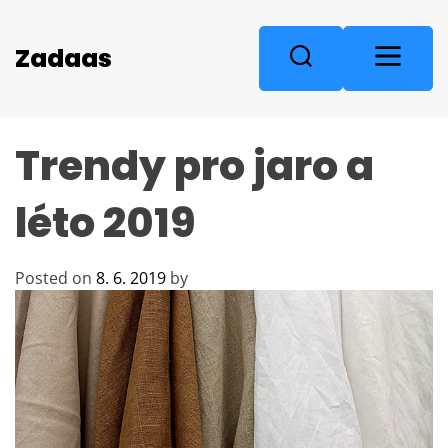
S
k
M
Zadaas
S
i
e
e
p
n
a
t
u
r
o
Trendy pro jaro a
c
c
o
h
n
léto 2019
t
e
n
Posted on
8. 6. 2019
by
t