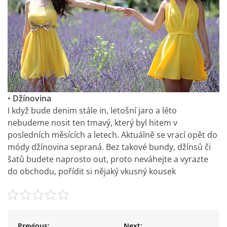
•
Džínovina
I když bude denim stále in, letošní jaro a léto
nebudeme nosit ten tmavý, který byl hitem v
posledních měsících a letech. Aktuálně se vrací opět do
módy džínovina sepraná. Bez takové bundy, džínsů či
šatů budete naprosto out, proto neváhejte a vyrazte
do obchodu, pořídit si nějaký vkusný kousek
N
Previous:
Next: