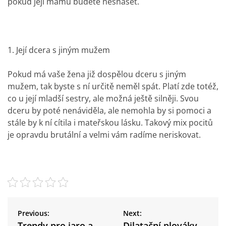
pokud její mámu budete nesnášet.
1. Její dcera s jiným mužem
Pokud má vaše žena již dospělou dceru s jiným
mužem, tak byste s ní určitě neměl spát. Platí zde totéž,
co u její mladší sestry, ale možná ještě silněji. Svou
dceru by poté nenáviděla, ale nemohla by si pomoci a
stále by k ní cítila i mateřskou lásku. Takový mix pocitů
je opravdu brutální a velmi vám radíme neriskovat.
N
a
Previous:
Next:
Trendy pro jaro a
Dilatační plováky