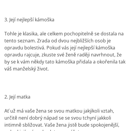
3. Její nejlepší kámoška
Tohle je klasika, ale celkem pochopitelně se dostala na
tento seznam. Zrada od dvou nejbližších osob je
opravdu bolestivá. Pokud vás její nejlepší kámoška
opravdu rajcuje, zkuste své ženě raději navrhnout, že
by se k vám někdy tato kámoška přidala a okořenila tak
váš manželský život.
2. Její matka
Ať už má vaše žena se svou matkou jakýkoli vztah,
určitě není dobrý nápad se se svou tchyní jakkoli
intimně sbližovat. Vaše žena jistě bude spokojenější,