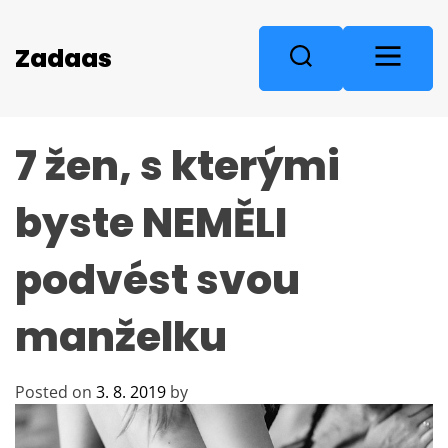
S
k
M
Zadaas
S
i
e
e
p
n
a
t
u
r
o
7 žen, s kterými
c
c
o
h
n
byste NEMĚLI
t
e
podvést svou
n
t
manželku
Posted on
3. 8. 2019
by