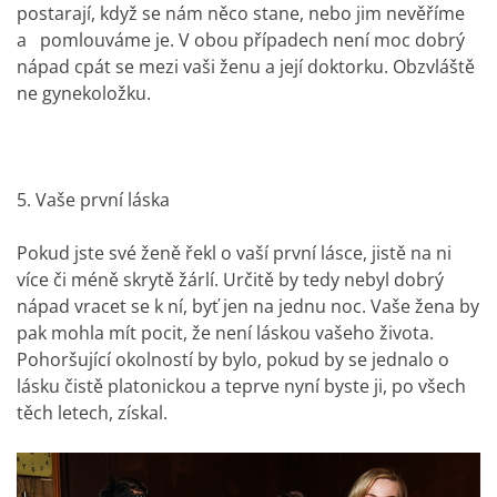
postarají, když se nám něco stane, nebo jim nevěříme
a pomlouváme je. V obou případech není moc dobrý
nápad cpát se mezi vaši ženu a její doktorku. Obzvláště
ne gynekoložku.
5. Vaše první láska
Pokud jste své ženě řekl o vaší první lásce, jistě na ni
více či méně skrytě žárlí. Určitě by tedy nebyl dobrý
nápad vracet se k ní, byť jen na jednu noc. Vaše žena by
pak mohla mít pocit, že není láskou vašeho života.
Pohoršující okolností by bylo, pokud by se jednalo o
lásku čistě platonickou a teprve nyní byste ji, po všech
těch letech, získal.