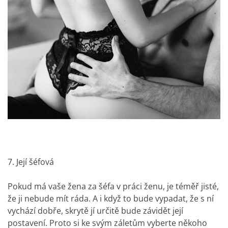
7. Její šéfová
Pokud má vaše žena za šéfa v práci ženu, je téměř jisté,
že ji nebude mít ráda. A i když to bude vypadat, že s ní
vychází dobře, skrytě jí určitě bude závidět její
postavení. Proto si ke svým záletům vyberte někoho