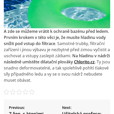
A zde se můžeme vrátit k ochraně bazénu před ledem.
Prvním krokem v této věci je, že musíte hladinu vody
snížit pod vstup do filtrace
. Samotné trubky, filtrační
zařízení i jinou výbavu je nezbytné před zimou vyčistit a
uschovat a vstupy zaslepit zátkami.
Na hladinu v nádrži
následně umístěte dilatační plováky
Chlorito.cz
.
Ty jsou
snadno deformovatelné, a tak spolehlivě pohltí tlakové
síly případného ledu a vy se o svou nádrž nebudete
muset obávat.
N
a
Previous:
Next:
7 žen, s kterými
Učitelská profese: