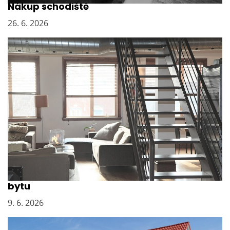
Nákup schodiště
26. 6. 2026
Vyklízení sklepních kójí po bývalém majiteli
bytu
9. 6. 2026