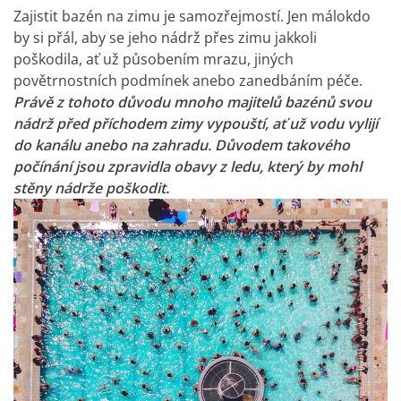
Zajistit bazén na zimu je samozřejmostí. Jen málokdo
by si přál, aby se jeho nádrž přes zimu jakkoli
poškodila, ať už působením mrazu, jiných
povětrnostních podmínek anebo zanedbáním péče.
Právě z tohoto důvodu mnoho majitelů bazénů svou
nádrž před příchodem zimy vypouští, ať už vodu vylijí
do kanálu anebo na zahradu. Důvodem takového
počínání jsou zpravidla obavy z ledu, který by mohl
stěny nádrže poškodit.