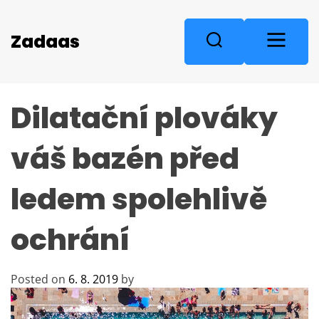
S
k
M
Zadaas
S
i
e
e
p
n
a
t
u
r
o
Dilatační plováky
c
c
o
h
n
váš bazén před
t
e
ledem spolehlivě
n
t
ochrání
Posted on
6. 8. 2019
by