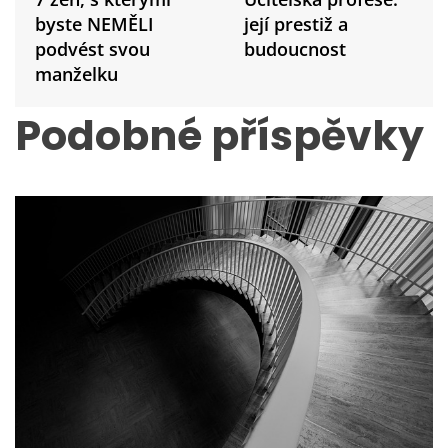
v
i
byste NEMĚLI
její prestiž a
g
podvést svou
budoucnost
a
manželku
c
e
Podobné příspěvky
p
r
o
p
ř
í
s
p
ě
v
e
k