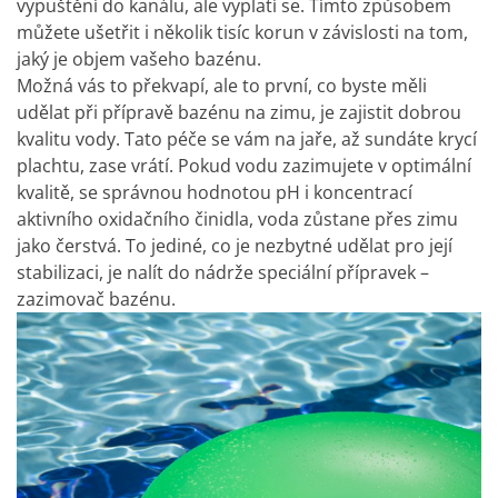
vypuštění do kanálu, ale vyplatí se. Tímto způsobem
můžete ušetřit i několik tisíc korun v závislosti na tom,
jaký je objem vašeho bazénu.
Možná vás to překvapí, ale to první, co byste měli
udělat při přípravě bazénu na zimu, je zajistit dobrou
kvalitu vody. Tato péče se vám na jaře, až sundáte krycí
plachtu, zase vrátí. Pokud vodu zazimujete v optimální
kvalitě, se správnou hodnotou pH i koncentrací
aktivního oxidačního činidla, voda zůstane přes zimu
jako čerstvá. To jediné, co je nezbytné udělat pro její
stabilizaci, je nalít do nádrže speciální přípravek –
zazimovač bazénu.