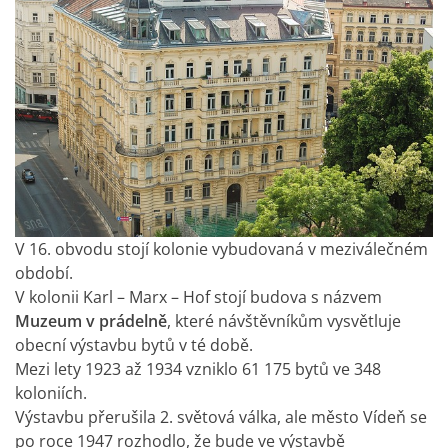
V 16. obvodu stojí kolonie vybudovaná v meziválečném
období.
V kolonii Karl – Marx – Hof stojí budova s názvem
Muzeum v prádelně
, které návštěvníkům vysvětluje
obecní výstavbu bytů v té době.
Mezi lety 1923 až 1934 vzniklo 61 175 bytů ve 348
koloniích.
Výstavbu přerušila 2. světová válka, ale město Vídeň se
po roce 1947 rozhodlo, že bude ve výstavbě