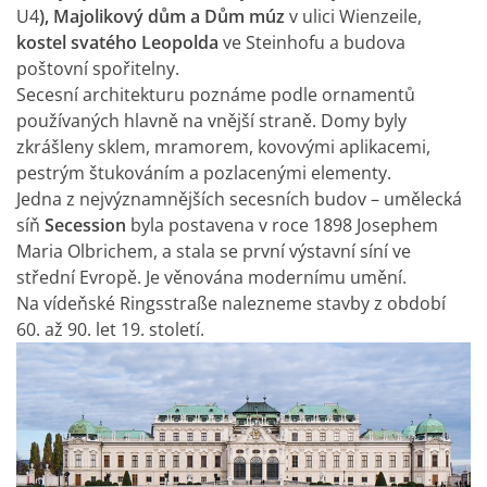
U4
), Majolikový dům a Dům múz
v ulici Wienzeile,
kostel svatého Leopolda
ve Steinhofu a budova
poštovní spořitelny.
Secesní architekturu poznáme podle ornamentů
používaných hlavně na vnější straně. Domy byly
zkrášleny sklem, mramorem, kovovými aplikacemi,
pestrým štukováním a pozlacenými elementy.
Jedna z nejvýznamnějších secesních budov – umělecká
síň
Secession
byla postavena v roce 1898 Josephem
Maria Olbrichem, a stala se první výstavní síní ve
střední Evropě. Je věnována modernímu umění.
Na vídeňské Ringsstraße nalezneme stavby z období
60. až 90. let 19. století.