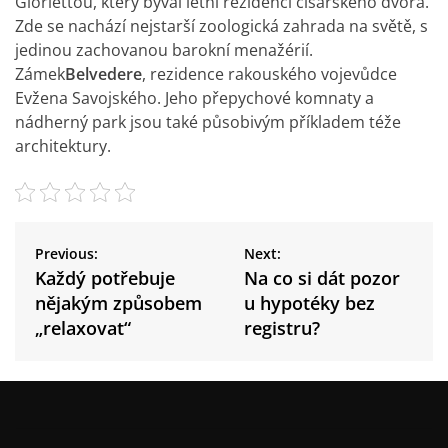
Gloriettou, který býval letní rezidencí císařského dvora.
Zde se nachází nejstarší zoologická zahrada na světě, s
jedinou zachovanou barokní menažérií.
Zámek
Belvedere
, rezidence rakouského vojevůdce
Evžena Savojského. Jeho přepychové komnaty a
nádherný park jsou také působivým příkladem téže
architektury.
N
a
Previous:
Next:
v
Každý potřebuje
Na co si dát pozor
i
nějakým způsobem
u hypotéky bez
g
„relaxovat“
registru?
a
c
e
p