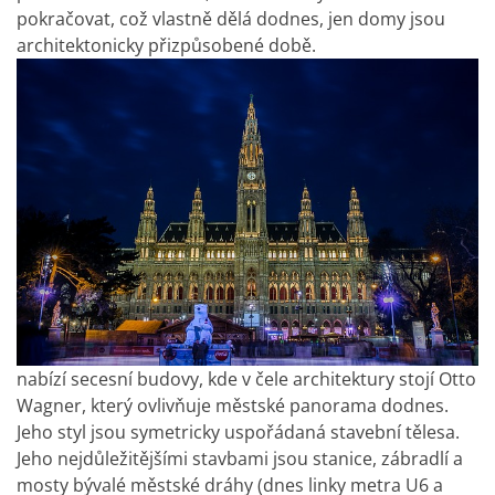
pokračovat, což vlastně dělá dodnes, jen domy jsou
architektonicky přizpůsobené době.
nabízí secesní budovy, kde v čele architektury stojí Otto
Wagner, který ovlivňuje městské panorama dodnes.
Jeho styl jsou symetricky uspořádaná stavební tělesa.
Jeho nejdůležitějšími stavbami jsou stanice, zábradlí a
mosty bývalé městské dráhy (dnes linky metra U6 a