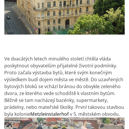
Ve dvacátých letech minulého století chtěla vláda
poskytnout obyvatelům přijatelné životní podmínky.
Proto začala výstavba bytů, které svým konečným
výsledkem budí dojem města ve městě. Do uzavřených
bytových bloků se vchází bránou do obvykle zeleného
dvora, ze kterého vede schodiště k vlastním bytům.
Běžně se tam nacházejí bazénky, supermarkety,
prádelny, nebo mateřské školky. První takovou stavbou
byla kolonie
Metzleinstalerhof
v 5. městském obvodu.