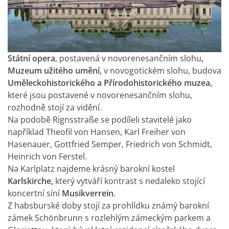
Státní opera
, postavená v novorenesančním slohu
,
Muzeum užitého umění,
v novogotickém slohu, budova
Uměleckohistorického a Přírodohistorického muzea,
které jsou postavené v novorenesančním slohu,
rozhodně stojí za vidění.
Na podobě Rignsstraße se podíleli stavitelé jako
například Theofil von Hansen, Karl Freiher von
Hasenauer, Gottfried Semper, Friedrich von Schmidt,
Heinrich von Ferstel.
Na Karlplatz najdeme krásný barokní kostel
Karlskirche,
který vytváří kontrast s nedaleko stojící
koncertní síní
Musikverrein
.
Z habsburské doby stojí za prohlídku známý barokní
zámek Schönbrunn s rozlehlým zámeckým parkem a