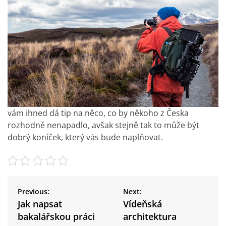
vám ihned dá tip na něco, co by někoho z Česka
rozhodně nenapadlo, avšak stejně tak to může být
dobrý koníček, který vás bude naplňovat.
N
a
Previous:
Next:
v
Jak napsat
Vídeňská
i
bakalářskou práci
architektura