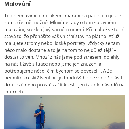
Malování
Teď nemluvíme o nějakém čmárání na papír, i to je ale
samozřejmě možné. Mluvíme tady o tom správném
malování, kreslení, výtvarném umění. Při malbě se totiž
stává to, že přenášíte váš vnitřní stav na plátno. Ať už
malujete stromy nebo lidské portréty, vždycky se tam
něco málo dostane a to je na tom to nejdůležitější –
dostat to ven. Mnozí z nás jsme pod stresem, dolehly
na nás tíživé situace nebo jsme jen znuzení a
potřebujeme něco, čím bychom se obveselili. A že
neumíte kreslit? Není nic jednoduššího než se přihlásit
do kurzů nebo prostě začít kreslit jen tak dle návodů na
internetu.