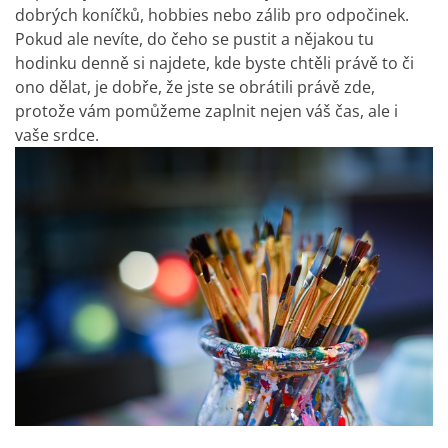
dobrých koníčků, hobbies nebo zálib pro odpočinek.
Pokud ale nevíte, do čeho se pustit a nějakou tu
hodinku denně si najdete, kde byste chtěli právě to či
ono dělat, je dobře, že jste se obrátili právě zde,
protože vám pomůžeme zaplnit nejen váš čas, ale i
vaše srdce.