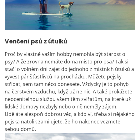
Venčení psů z útulků
Proč by vlastně vaším hobby nemohla být starost o
psy? A že zrovna nemáte doma místo pro psa? Tak si
stačí o volném dni zajet do jednoho z místních útulků a
vyvést pár šťastlivců na procházku. Můžete pejsky
střídat, sem tam něco donesete. Vždycky je to pohyb
na čerstvém vzduchu, když už ne nic. A také prokážete
neocenitelnou službu všem těm zvířatům, na které už
lidské domovy nezbyly nebo o ně neměly zájem.
Uděláte alespoň dobrou věc, a kdo ví, třeba si nějakého
pejska natolik zamilujete, že ho nakonec vezmete
sebou domů.