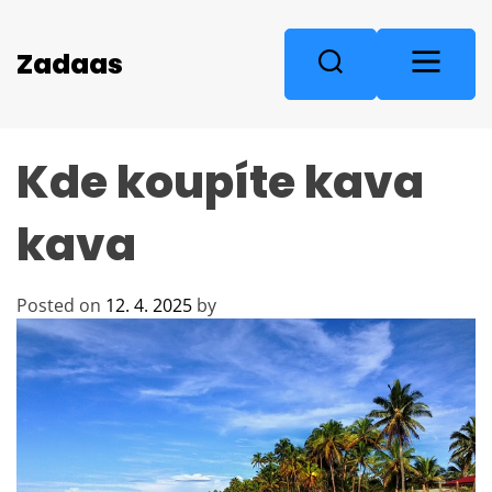
S
k
M
Zadaas
S
i
e
e
p
n
a
t
u
r
o
Kde koupíte kava
c
c
o
h
n
kava
t
e
n
Posted on
12. 4. 2025
by
t