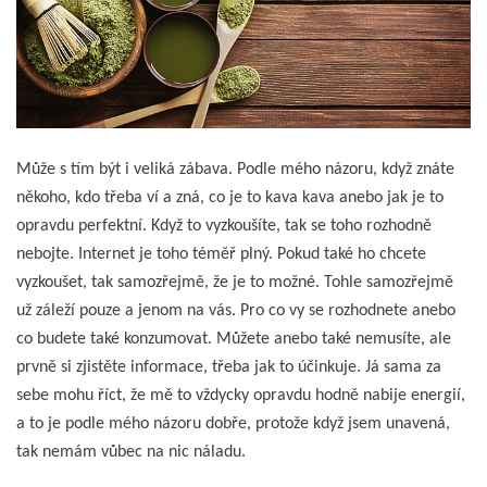
Může s tím být i veliká zábava. Podle mého názoru, když znáte
někoho, kdo třeba ví a zná, co je to kava kava anebo jak je to
opravdu perfektní. Když to vyzkoušíte, tak se toho rozhodně
nebojte. Internet je toho téměř plný. Pokud také ho chcete
vyzkoušet, tak samozřejmě, že je to možné. Tohle samozřejmě
už záleží pouze a jenom na vás. Pro co vy se rozhodnete anebo
co budete také konzumovat. Můžete anebo také nemusíte, ale
prvně si zjistěte informace, třeba jak to účinkuje. Já sama za
sebe mohu říct, že mě to vždycky opravdu hodně nabije energií,
a to je podle mého názoru dobře, protože když jsem unavená,
tak nemám vůbec na nic náladu.