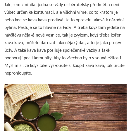
Jak jsem zmínila, jedná se vždy o sběratelský předmět a není
vůbec určen ke konzumaci, ale všichni víme, co to kratom je
nebo kde se kava kava prodává. Je to opravdu taková k národní
bylina. Pěstuje se to hlavně na Fidži. A třeba když tam jedete na
návštěvu nějaké nové vesnice, tak je zvykem, když třeba kořen
kava kava, můžete darovat jako nějaký dar, a to je jako projev
úcty. A také kava kava posiluje společenské vazby a také
podporují pocit komunity. Aby to všechno bylo v sounáležitosti.
Myslím si, že když také vyzkoušíte si koupit kava kava, tak určitě
neprohloupíte.