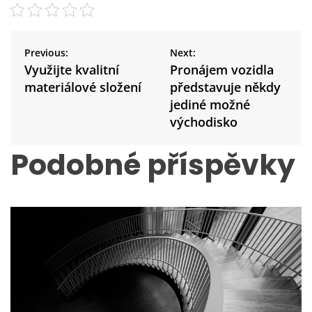
N
a
Previous:
Next:
v
Využijte kvalitní
Pronájem vozidla
i
materiálové složení
představuje někdy
g
jediné možné
a
východisko
c
e
Podobné příspěvky
p
r
o
p
ř
í
s
p
ě