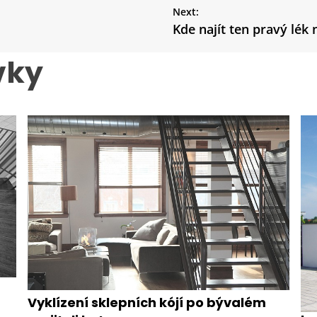
Next:
Kde najít ten pravý lék
vky
Vyklízení sklepních kójí po bývalém
Os