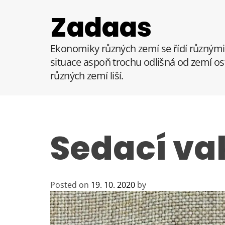
S
Zadaas
k
i
p
Ekonomiky různých zemí se řídí různými 
t
situace aspoň trochu odlišná od zemí ost
o
různých zemí liší.
c
o
n
t
e
Sedací va
n
t
Posted on
19. 10. 2020
by