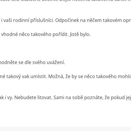
e i vaši rodinní příslušníci. Odpočinek na něčem takovém opra
 vhodné něco takového pořídit. Jistě bylo.
zhodněte se dle svého uvážení.
né takový vak umístit. Možná, že by se něco takového mohlo
ak i vy. Nebudete litovat. Sami na sobě poznáte, že pokud j