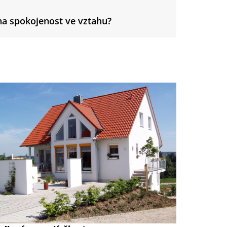
 na spokojenost ve vztahu?
vědčená volba pro pohodlné