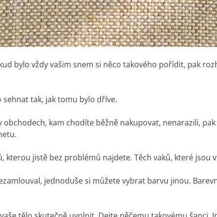
okud bylo vždy vašim snem si něco takového pořídit, pak roz
sehnat tak, jak tomu bylo dříve.
v obchodech, kam chodíte běžně nakupovat, nenarazili, pak 
netu.
, kterou jistě bez problémů najdete. Těch vaků, které jsou 
zamlouval, jednoduše si můžete vybrat barvu jinou. Barevný
 vaše tělo skutečně uvolnit. Dejte něčemu takovému šanci.