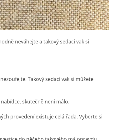
hodně neváhejte a takový sedací vak si
nezoufejte. Takový sedací vak si můžete
v nabídce, skutečně není málo.
ch provedení existuje celá řada. Vyberte si
 Investice do něčeho takového má opravdu