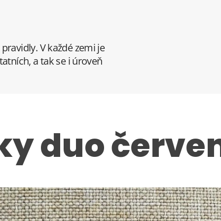
pravidly. V každé zemi je
atních, a tak se i úroveň
ky duo červe