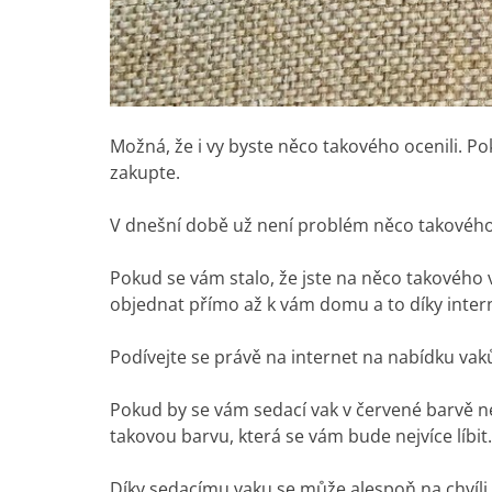
Možná, že i vy byste něco takového ocenili. P
zakupte.
V dnešní době už není problém něco takového 
Pokud se vám stalo, že jste na něco takového 
objednat přímo až k vám domu a to díky inter
Podívejte se právě na internet na nabídku vaků
Pokud by se vám sedací vak v červené barvě ne
takovou barvu, která se vám bude nejvíce líbit.
Díky sedacímu vaku se může alespoň na chvíli