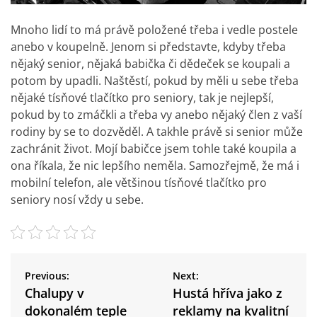
Mnoho lidí to má právě položené třeba i vedle postele
anebo v koupelně. Jenom si představte, kdyby třeba
nějaký senior, nějaká babička či dědeček se koupali a
potom by upadli. Naštěstí, pokud by měli u sebe třeba
nějaké tísňové tlačítko pro seniory, tak je nejlepší,
pokud by to zmáčkli a třeba vy anebo nějaký člen z vaší
rodiny by se to dozvěděl. A takhle právě si senior může
zachránit život. Mojí babičce jsem tohle také koupila a
ona říkala, že nic lepšího neměla. Samozřejmě, že má i
mobilní telefon, ale většinou tísňové tlačítko pro
seniory nosí vždy u sebe.
N
a
Previous:
Next:
v
Chalupy v
Hustá hříva jako z
i
dokonalém teple
reklamy na kvalitní