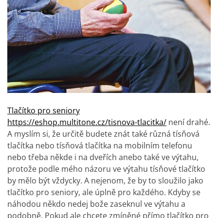
Tlačítko pro seniory
https://eshop.multitone.cz/tisnova-tlacitka/
není drahé.
A myslím si, že určitě budete znát také různá tísňová
tlačítka nebo tísňová tlačítka na mobilním telefonu
nebo třeba někde i na dveřích anebo také ve výtahu,
protože podle mého názoru ve výtahu tísňové tlačítko
by mělo být vždycky. A nejenom, že by to sloužilo jako
tlačítko pro seniory, ale úplně pro každého. Kdyby se
náhodou někdo nedej bože zaseknul ve výtahu a
podobně. Pokud ale chcete zmíněné přímo tlačítko pro