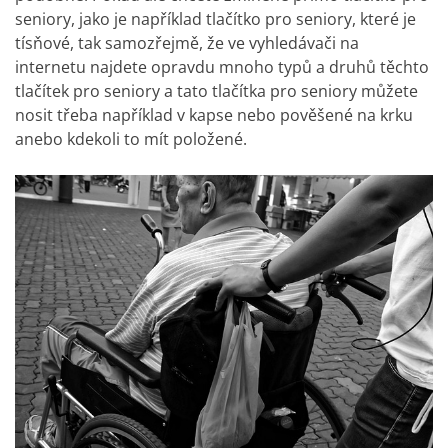
seniory, jako je například tlačítko pro seniory, které je
tísňové, tak samozřejmě, že ve vyhledávači na
internetu najdete opravdu mnoho typů a druhů těchto
tlačítek pro seniory a tato tlačítka pro seniory můžete
nosit třeba například v kapse nebo pověšené na krku
anebo kdekoli to mít položené.