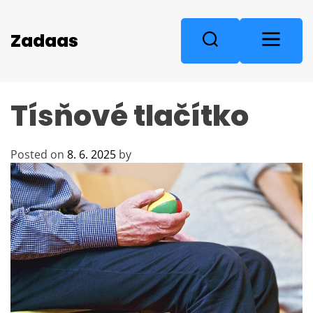
S
k
M
Zadaas
S
i
e
e
p
n
a
t
u
r
o
Tísňové tlačítko
c
c
o
h
n
Posted on
8. 6. 2025
by
t
e
n
t