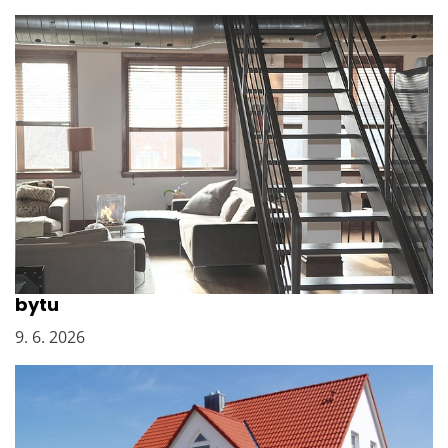
Vyklízení sklepních kójí po bývalém majiteli
bytu
9. 6. 2026