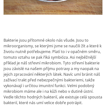
Bakterie jsou přítomné okolo nás všude. Jsou to
mikroorganismy, se kterými jsme se naučili žít a které k
životu nutně potřebujeme. Platí to i v opačném směru,
tomuto vztahu se pak říká symbióza. Asi nejběžnější
příklad je náš střevní mikrobiom. Tyto střevní bakterie
jsou závislé na našem příjmu potravy a my naopak na
jejich zpracování některých látek. Navíc umí bránit náš
zažívací trakt před nebezpečnými bakteriemi, takže
vykonávají i určitou imunitní funkci. Velmi podobný
mikrobiom máme ale i na kůži nebo v dutině ústní.
Vedle těchto hodných bakterií, ale existuje celá spousta
bakterií, které nás umí velice dobře potrápit.