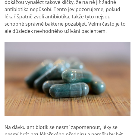
dokážou vynalézt takové kličky, že na ně již žádné
antibiotika nepůsobí. Tento jev pozorujeme, pokud
lékař špatně zvolí antibiotika, takže tyto nejsou
schopné správně bakterie pozabíjet. Velmi často je to
ale důsledek nevhodného užívání pacientem.
Na dávku antibiotik se nesmí zapomenout, léky se
nesmí brát bez lékařského předpisu a neměly by být