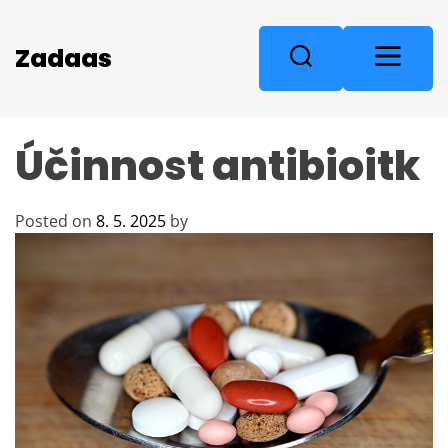
S
k
M
Zadaas
S
i
e
e
p
n
a
t
u
r
o
Účinnost antibioitk
c
c
o
h
n
Posted on
8. 5. 2025
by
t
e
n
t