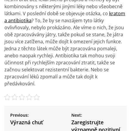
kombinovány s některými jinými léky nebo všeobecně
látkami. V poslední době se objevuje otázka, co
kratom
a antibiotika
? To, že by se navzájem tyto látky
ovlivňovaly, nebylo prokázáno. Ale víme o nich, že jsou
obě zpracovávány játry, takže pokud se stane, že játra
jsou více zatížena, může dojít k omezení jejich funkce.
Jedna z těchto látek může být zpracována pomaleji,
anebo naopak rychleji. Antibiotika tak mohou svoji
účinnost při rychlejším zpracování ztratit, takže se
začnou selektovat rezistentní bakterie. Nebo se
zpracování léků zpomalí a může tak dojít k
předávkování.
N
a
Previous:
Next:
v
Výrazná chuť
Zaregistrujte
i
významně pozitivní