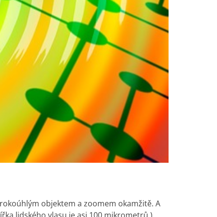
i širokoúhlým objektem a zoomem okamžitě. A
řka lidského vlasu je asi 100 mikrometrů.)