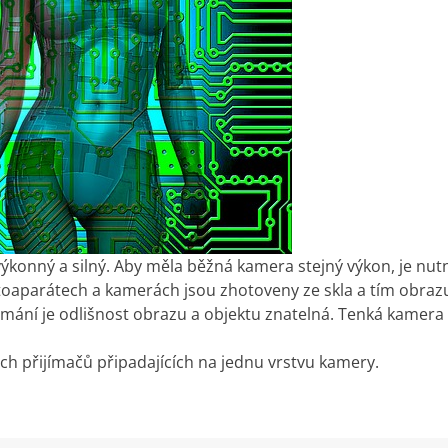
konný a silný. Aby měla běžná kamera stejný výkon, je nutné 
toaparátech a kamerách jsou zhotoveny ze skla a tím obrazu 
umání je odlišnost obrazu a objektu znatelná. Tenká kamer
ých přijímačů připadajících na jednu vrstvu kamery.