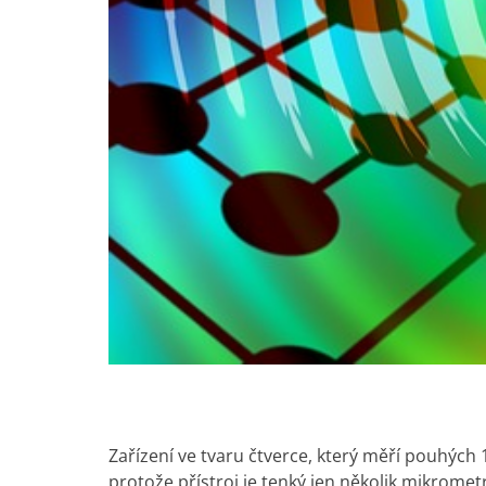
Zařízení ve tvaru čtverce, který měří pouhýc
protože přístroj je tenký jen několik mikromet