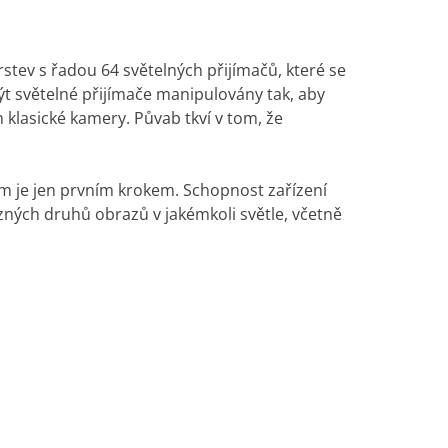
rstev s řadou 64 světelných přijímačů, které se
ýt světelné přijímače manipulovány tak, aby
m klasické kamery. Půvab tkví v tom, že
ím je jen prvním krokem. Schopnost zařízení
ůzných druhů obrazů v jakémkoli světle, včetně