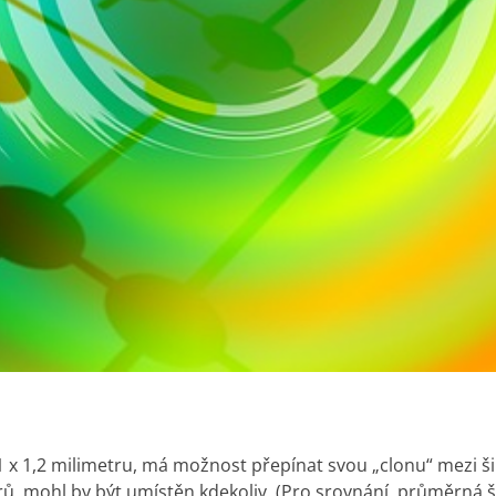
h 1 x 1,2 milimetru, má možnost přepínat svou „clonu“ mez
rů, mohl by být umístěn kdekoliv. (Pro srovnání, průměrná ší