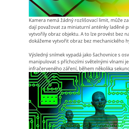
Kamera nemá žádný rozlišovací limit, může zaos
dají považovat za miniaturní anténky laděné p
vytvořily obraz objektu. A to lze provést bez 
dokážeme vytvořit obraz bez mechanického hýb
Výsledný snímek vypadá jako šachovnice s osvě
manipulovat s příchozími světelnými vlnami je 
infračerveného záření, během několika sekun