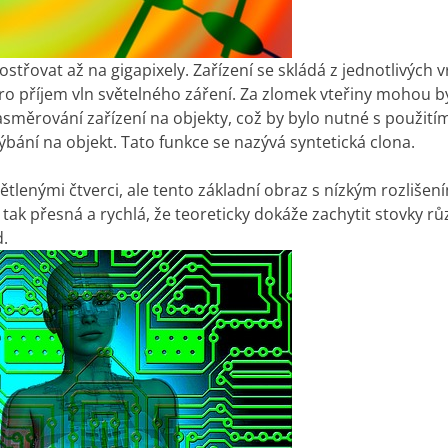
třovat až na gigapixely. Zařízení se skládá z jednotlivých v
ro příjem vln světelného záření. Za zlomek vteřiny mohou b
nasměrování zařízení na objekty, což by bylo nutné s použití
ání na objekt. Tato funkce se nazývá syntetická clona.
tlenými čtverci, ale tento základní obraz s nízkým rozlišen
tak přesná a rychlá, že teoreticky dokáže zachytit stovky r
d.