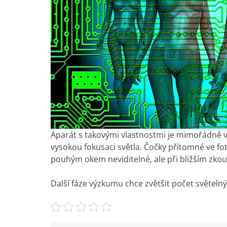
Aparát s takovými vlastnostmi je mimořádně vý
vysokou fokusaci světla. Čočky přítomné ve fo
pouhým okem neviditelné, ale při bližším zko
Další fáze výzkumu chce zvětšit počet světeln