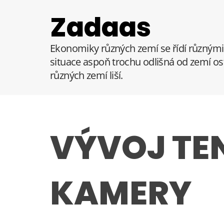
S
Zadaas
k
i
p
Ekonomiky různých zemí se řídí různými 
t
situace aspoň trochu odlišná od zemí ost
o
různých zemí liší.
c
o
n
t
e
VÝVOJ TEN
n
t
KAMERY