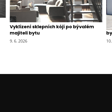
Vyklízení sklepních kójí po bývalém
Os
majiteli bytu
by
9. 6. 2026
10.