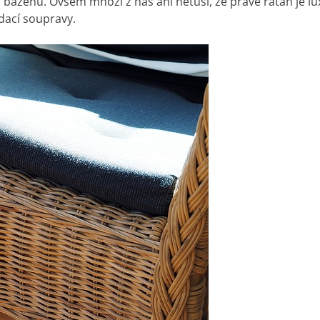
 bazénu. Ovšem mnozí z nás ani netuší, že právě ratan je lu
edací soupravy
.