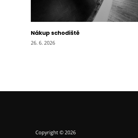
s
p
ě
v
e
Nákup schodiště
k
26. 6. 2026
Copyright © 2026