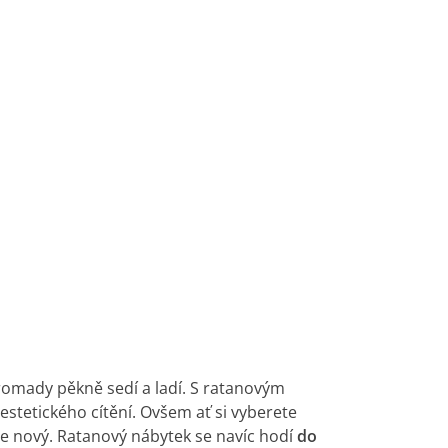
ohromady pěkně sedí a ladí. S ratanovým
tetického cítění. Ovšem ať si vyberete
 je nový. Ratanový nábytek se navíc hodí
do