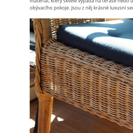
materiál, který skvěle vypadá na terase nebo u
obývacího pokoje. Jsou z něj krásné
luxusní s