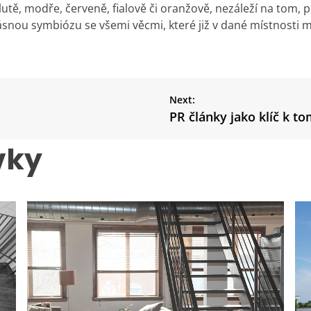
lutě, modře, červeně, fialově či oranžově, nezáleží na tom, p
ásnou symbiózu se všemi věcmi, které již v dané místnosti m
Next:
PR články jako klíč k 
vky