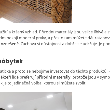
užití a krásný vzhled. Přírodní materiály jsou velice líbivé 
cím pokoji moderní prvky, a přesto tam můžete dát ratanov
 vznešeně.
Zachová si důstojnost a dobře se udržuje. Je po
 nábytek
tická a proto se nebojíme investovat do těchto produktů. P
kteří lidé preferují
přírodní materiály
, protože jsou v sym
ak je to jedinečná volba, kterou si můžete zvolit.