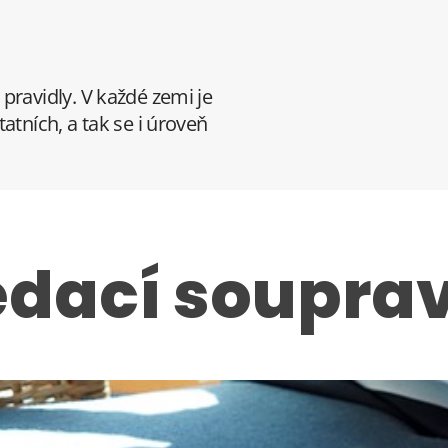
pravidly. V každé zemi je
atních, a tak se i úroveň
edací soupra