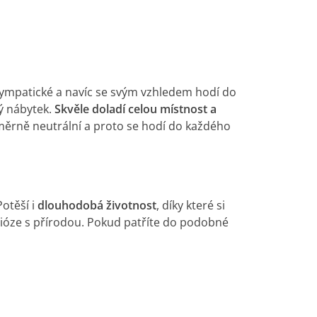
a sympatické a navíc se svým vzhledem hodí do
ý nábytek.
Skvěle doladí celou místnost a
měrně neutrální a proto se hodí do každého
otěší i
dlouhodobá životnost
, díky které si
bióze s přírodou. Pokud patříte do podobné