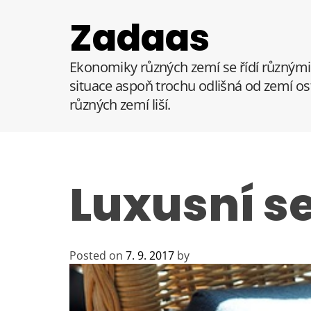
S
Zadaas
k
i
p
Ekonomiky různých zemí se řídí různými 
t
situace aspoň trochu odlišná od zemí ost
o
různých zemí liší.
c
o
n
t
e
Luxusní s
n
t
Posted on
7. 9. 2017
by