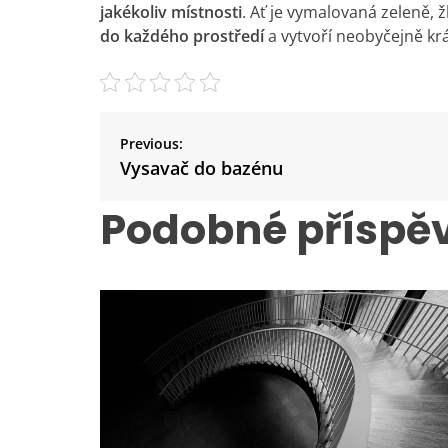
jakékoliv místnosti
. Ať je vymalovaná zeleně, ž
do každého prostředí
a vytvoří neobyčejně kr
N
a
Previous:
v
Vysavač do bazénu
i
Podobné příspě
g
a
c
e
p
r
o
p
ř
í