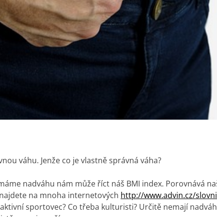
nou váhu. Jenže co je vlastně správná váha?
nemáme nadváhu nám může říct náš BMI index. Porovnává naš
najdete na mnoha internetových
http://www.advin.cz/slovn
ktivní sportovec? Co třeba kulturisti? Určitě nemají nadváh