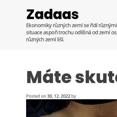
S
Zadaas
k
i
p
Ekonomiky různých zemí se řídí různými 
t
situace aspoň trochu odlišná od zemí ost
o
různých zemí liší.
c
o
n
t
e
Máte sku
n
t
Posted on
30. 12. 2022
by