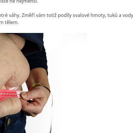
istě ne nejmenší.
é váhy. Změří vám totiž podíly svalové hmoty, tuků a vody v
m tělem.