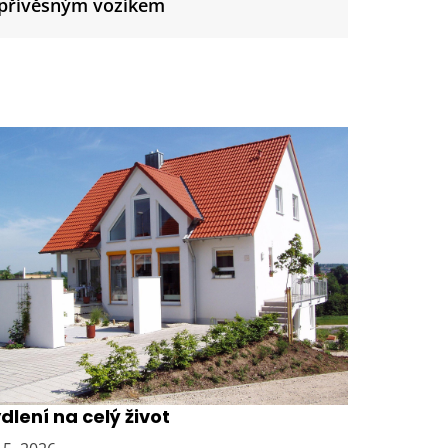
s přívěsným vozíkem
vědčená volba pro pohodlné
dlení na celý život