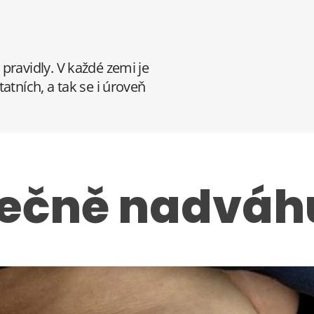
pravidly. V každé zemi je
atních, a tak se i úroveň
tečně nadváh