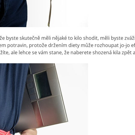
e byste skutečně měli nějaké to kilo shodit, měli byste zvážit
em potravin, protože držením diety může rozhoupat jo-jo ef
íte, ale lehce se vám stane, že naberete shozená kila zpět 