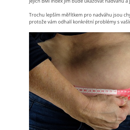
jejich BMI index jim bude ukazovat nadváhu a j
Trochu lepším měřítkem pro nadváhu jsou chytr
protože vám odhalí konkrétní problémy s vaší