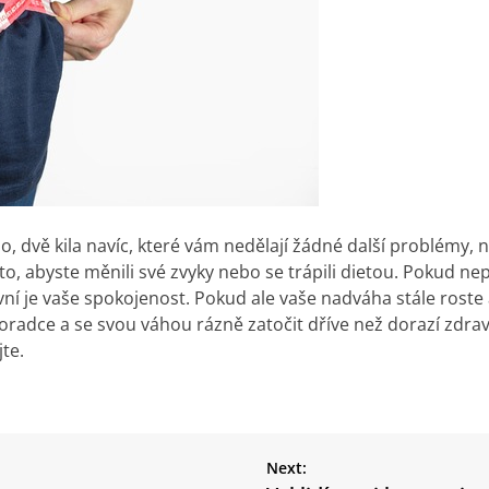
no, dvě kila navíc, které vám nedělají žádné další problémy
to, abyste měnili své zvyky nebo se trápili dietou. Pokud nep
ní je vaše spokojenost.
Pokud ale vaše nadváha stále roste
radce a se svou váhou rázně zatočit dříve než dorazí zdravot
jte.
Next: