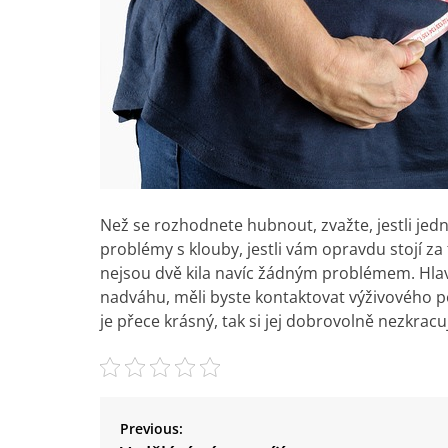
Než se rozhodnete hubnout, zvažte, jestli jed
problémy s klouby, jestli vám opravdu stojí za 
nejsou dvě kila navíc žádným problémem. Hlav
nadváhu, měli byste kontaktovat výživového po
je přece krásný, tak si jej dobrovolně nezkracu
N
a
Previous: