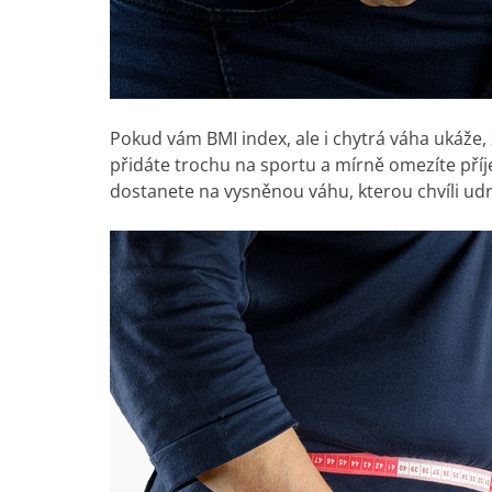
Pokud vám BMI index, ale i chytrá váha ukáže, ž
přidáte trochu na sportu a mírně omezíte příj
dostanete na vysněnou váhu, kterou chvíli udrž