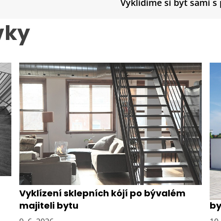
Vyklidíme si byt sami 
vky
Vyklízení sklepních kójí po bývalém
Os
majiteli bytu
by