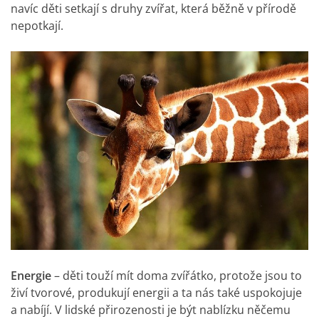
navíc děti setkají s druhy zvířat, která běžně v přírodě
nepotkají.
Energie
– děti touží mít doma zvířátko, protože jsou to
živí tvorové, produkují energii a ta nás také uspokojuje
a nabíjí. V lidské přirozenosti je být nablízku něčemu