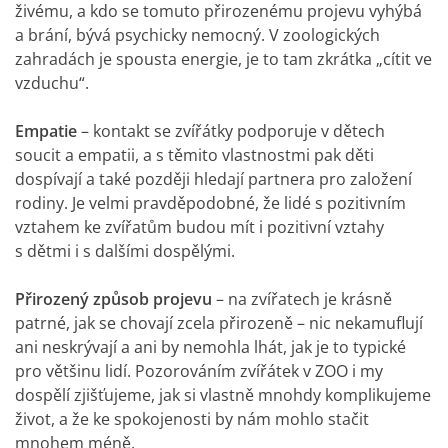
živému, a kdo se tomuto přirozenému projevu vyhýbá
a brání, bývá psychicky nemocný. V zoologických
zahradách je spousta energie, je to tam zkrátka „cítit ve
vzduchu“.
Empatie
– kontakt se zvířátky podporuje v dětech
soucit a empatii, a s těmito vlastnostmi pak děti
dospívají a také později hledají partnera pro založení
rodiny. Je velmi pravděpodobné, že lidé s pozitivním
vztahem ke zvířatům budou mít i pozitivní vztahy
s dětmi i s dalšími dospělými.
Přirozený způsob projevu
– na zvířatech je krásně
patrné, jak se chovají zcela přirozeně – nic nekamuflují
ani neskrývají a ani by nemohla lhát, jak je to typické
pro většinu lidí. Pozorováním zvířátek v ZOO i my
dospělí zjišťujeme, jak si vlastně mnohdy komplikujeme
život, a že ke spokojenosti by nám mohlo stačit
mnohem méně.