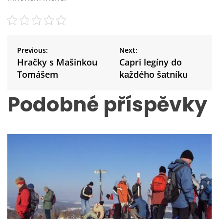
N
a
Previous:
Next:
v
Hračky s Mašinkou
Capri legíny do
i
Tomášem
každého šatníku
g
a
Podobné příspěvky
c
e
p
r
o
p
ř
í
s
p