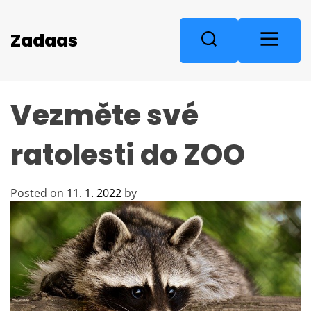
S
k
M
Zadaas
S
i
e
e
p
n
a
t
u
r
o
Vezměte své
c
c
o
h
n
ratolesti do ZOO
t
e
n
Posted on
11. 1. 2022
by
t