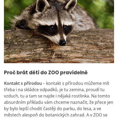
Proč brát děti do ZOO pravidelně
Kontakt s přírodou
– kontakt s přírodou můžeme mít
třeba i na skládce odpadků, je tu zemina, proudí tu
vzduch, tu a tam se najde i nějaká rostlinka. Na tomto
absurdním příkladu vám chceme naznačit, že přece jen
by bylo lepší chodit častěji do parku, do lesa, a ve
městech alespoň do botanických zahrad. A v ZOO se