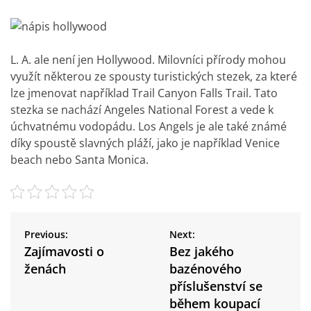
L. A. ale není jen Hollywood. Milovníci přírody mohou
využít některou ze spousty turistických stezek, za které
lze jmenovat například Trail Canyon Falls Trail. Tato
stezka se nachází Angeles National Forest a vede k
úchvatnému vodopádu. Los Angels je ale také známé
díky spoustě slavných pláží, jako je například Venice
beach nebo Santa Monica.
N
a
Previous:
Next:
v
Zajímavosti o
Bez jakého
i
ženách
bazénového
g
příslušenství se
a
během koupací