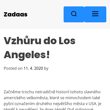
S
k
M
Zadaas
S
i
e
e
p
n
a
t
u
r
o
Vzhůru do Los
c
c
o
h
n
Angeles!
t
e
n
Posted on
11. 4. 2020
by
t
Začněme trochu netradičně historií tohoto slavného
amerického velkoměsta, které se mimochodem také
pyšní označením druhého největšího města v USA. Je
téměř k neuvěření, že dnes téměř čtyř milionové