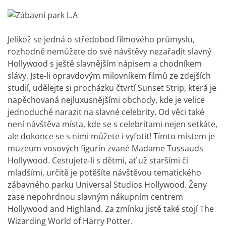
Jelikož se jedná o středobod filmového průmyslu,
rozhodně nemůžete do své návštěvy nezařadit slavný
Hollywood s ještě slavnějším nápisem a chodníkem
slávy. Jste-li opravdovým milovníkem filmů ze zdejších
studií, udělejte si procházku čtvrtí Sunset Strip, která je
napěchovaná nejluxusnějšími obchody, kde je velice
jednoduché narazit na slavné celebrity. Od věci také
není návštěva místa, kde se s celebritami nejen setkáte,
ale dokonce se s nimi můžete i vyfotit! Tímto místem je
muzeum vosových figurín zvané Madame Tussauds
Hollywood. Cestujete-li s dětmi, ať už staršími či
mladšími, určitě je potěšíte návštěvou tematického
zábavného parku Universal Studios Hollywood. Ženy
zase nepohrdnou slavným nákupním centrem
Hollywood and Highland. Za zmínku jistě také stojí The
Wizarding World of Harry Potter.