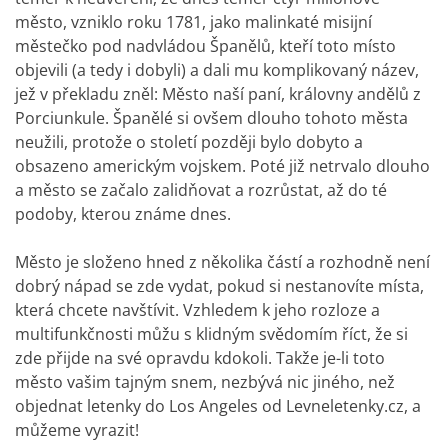
město, vzniklo roku 1781, jako malinkaté misijní
městečko pod nadvládou Španělů, kteří toto místo
objevili (a tedy i dobyli) a dali mu komplikovaný název,
jež v překladu zněl: Město naší paní, královny andělů z
Porciunkule. Španělé si ovšem dlouho tohoto města
neužili, protože o století později bylo dobyto a
obsazeno americkým vojskem. Poté již netrvalo dlouho
a město se začalo zalidňovat a rozrůstat, až do té
podoby, kterou známe dnes.
Město je složeno hned z několika částí a rozhodně není
dobrý nápad se zde vydat, pokud si nestanovíte místa,
která chcete navštívit. Vzhledem k jeho rozloze a
multifunkčnosti můžu s klidným svědomím říct, že si
zde přijde na své opravdu kdokoli. Takže je-li toto
město vašim tajným snem, nezbývá nic jiného, než
objednat
letenky do Los Angeles od Levneletenky.cz
, a
můžeme vyrazit!